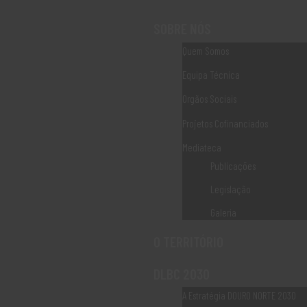
SOBRE NÓS
Draw Attention
Quem Somos
Draw Attention
Equipa Técnica
Orgãos Sociais
Projetos Cofinanciados
Mediateca
Publicações
Legislação
11 de Março, 2021
by
welcome
Galeria
O TERRITÓRIO
LER MAIS
DLBC 2030
A Estratégia DOURO NORTE 2030