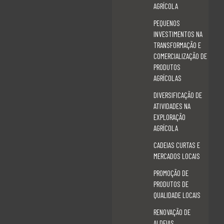
AGRÍCOLA
PEQUENOS INVESTIMENTOS NA TRANSFORMAÇÃO E COMERCIALIZAÇÃO DE
PRODUTOS AGRÍCOLAS
PEQUENOS
PESSOAS E LUGARES
INVESTIMENTOS NA
PORTUGAL 2020
TRANSFORMAÇÃO E
POSTOS DE INFORMAÇÃO
COMERCIALIZAÇÃO DE
PRÉMIO À PRIMEIRA INSTALAÇÃO – OPERAÇÃO 3.1.1
PRODUTOS
PROCEDIMENTOS
AGRÍCOLAS
PROGRAMA LEADER
PROGRAMAS E PROJECTOS
DIVERSIFICAÇÃO DE
PROJECTOS DESENVOLVIDOS
ATIVIDADES NA
PROMOÇÃO DE PRODUTOS DE QUALIDADE LOCAIS
EXPLORAÇÃO
PTIS – PROJECTO TRANSNACIONAL DE INCLUSÃO NACIONAL
AGRÍCOLA
PUBLICAÇÕES
CADEIAS CURTAS E
PUBLICAÇÕES APOIADAS
PUBLICITAÇÃO
MERCADOS LOCAIS
REGULAMENTAÇÃO E NORMAS
PROMOÇÃO DE
REGULAMENTO
PRODUTOS DE
RELATÓRIOS DE EXECUÇÃO
QUALIDADE LOCAIS
RENOVAÇÃO DE ALDEIAS
RIOS E ÁGUA
RENOVAÇÃO DE
ROTAS E CIRCUITOS
ALDEIAS