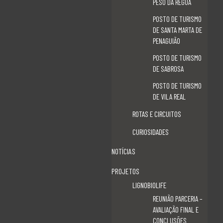
PESO DA RÉGUA
TURISMO de PORTUGAL
POSTO DE TURISMO
DE SANTA MARTA DE
PENAGUIÃO
Contacte-nos
POSTO DE TURISMO
DE SABROSA
Associação Douro Histórico Rua das Eiras 5060-320,
POSTO DE TURISMO
Sabrosa, Portugal
DE VILA REAL
geral@dourohistorico.pt
ROTAS E CIRCUITOS
(+351) 259 931 160*
CURIOSIDADES
(+351) 259 931 161*
NOTÍCIAS
PROJETOS
(*) Chamada para rede fixa nacional
LIGNOBIOLIFE
REUNIÃO PARCERIA –
AVALIAÇÃO FINAL E
CONCLUSÕES
Livro de Reclamações