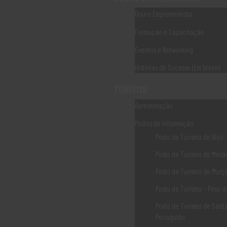
Dezembro 2025
Setembro 2025
Douro Empreendedor
Agosto 2025
Formação e Capacitação
Junho 2025
Abril 2025
Eventos e Networking
Janeiro 2025
Dezembro 2024
Histórias de Sucesso (Em breve)
Novembro 2024
Junho 2023
TURISMO
Maio 2023
Apresentação
Fevereiro 2023
Dezembro 2022
Postos de Informação
Novembro 2022
Posto de Turismo de Alijó
Outubro 2022
Junho 2022
Posto de Turismo de Mesão
Maio 2022
Posto de Turismo de Murç
Abril 2022
Março 2022
Posto de Turismo – Peso 
Dezembro 2021
Outubro 2021
Posto de Turismo de Sant
Fevereiro 2021
Penaguião
Janeiro 2021