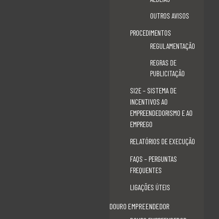
RURALIDADES
SABROSA
OUTROS AVISOS
SEGUROS AGRÍCOLAS – OPERAÇÃO 6.1.1
PROCEDIMENTOS
SEM CATEGORIA
REGULAMENTAÇÃO
SI2E – SISTEMA DE INCENTIVO AO EMPREENDEDORISMO E EMPREGO
SI2E +CO3SO EMP. SOCIAL
REGRAS DE
SI2E +CO3SO EMPREGO INTERIOR
PUBLICITAÇÃO
TERRITÓRIOS EM REDE
TURISMO
SI2E – SISTEMA DE
INCENTIVOS AO
EMPREENDEDORISMO E AO
EMPREGO
META
RELATÓRIOS DE EXECUÇÃO
Iniciar sessão
FAQS – PERGUNTAS
Feed de entradas
FREQUENTES
Feed de comentários
WordPress.org
LIGAÇÕES ÚTEIS
DOURO EMPREENDEDOR