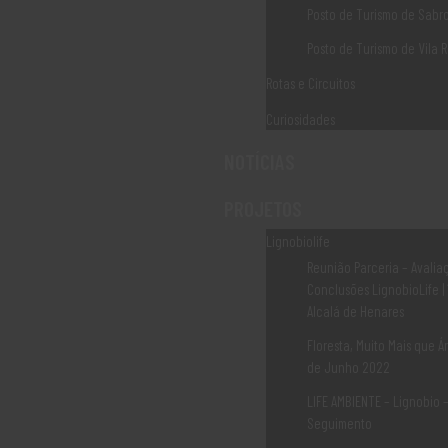
Posto de Turismo de Sabr
Julho 2020
Abril 2020
Posto de Turismo de Vila R
Março 2020
Janeiro 2020
Rotas e Circuitos
Dezembro 2019
Curiosidades
Outubro 2019
Janeiro 2019
NOTÍCIAS
Setembro 2018
Maio 2017
PROJETOS
Outubro 2008
Fevereiro 2007
Lignobiolife
Julho 2002
Reunião Parceria – Avalia
Conclusões LignobioLife |
Alcalá de Henares
CATEGORIAS
Floresta, Muito Mais que Ár
de Junho 2022
(RE)FAZER COM ARTE
LIFE AMBIENTE – Lignobio 
3G – GEOEDUCAÇÃO, GEOCONSERVAÇÃO, GEOTURISMO
ABORDAGEM LEADER
Seguimento
ABORDAGEM LEADER – PROJETOS E ÁREAS TEMÁTICAS A APOIAR