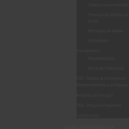
Cadeias curtas e mercados
PROTOCOLO INSTITUCIONAL FEDERAÇÃO MINHA TERRA COM A ASSOCIAÇÃO
NACIONAL DE MUNICÍPIOS PORTUGUESES
Promoção de produtos de
locais
WORKSHOP | Modelos de Negócio e Fontes de Financiamento
Renovação de aldeias
Ação Formação On-Line | Planeamento de Pequenos Negócios
Webinar | Inteligência Artificial: Estratégias para aumentar a
Outros Avisos
produtividade
Procedimentos
Anúncio de Concursos
Regulamentação
Regras de Publicitação
COMENTÁRIOS RECENTES
SI2E – Sistema de Incentivos ao
Empreendedorismo e ao Emprego
Relatórios de Execução
ARQUIVO
FAQs – Perguntas Frequentes
Ligações úteis
Maio 2026
Janeiro 2026
DOURO EMPREENDEDOR