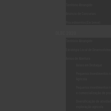
Território Abrangido
Anúncio de Concursos
Douro
Procedimentos (Em breve)
6 de Março, 2020
by
welcome
DLBC 2020
LER MAIS
Território Abrangido
Estratégia Local de Desenvolvime
Avisos de Abertura
Avisos em Destaque
Pequenos Investimentos n
Agrícola
Pequenos investimentos n
e comercialização de pro
Diversificação de ativida
ARTIGOS RECENTES
exploração agrícola