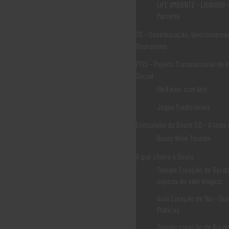
LIFE AMBIENTE – LIGNOBIO 
AGROAMBIENTAIS
Parceria
ANÚNCIO DE CONCURSOS
ARQUIVO
3G – Geoeducação, Geoconserva
ARTESANATO ALIMENTAR E NÃO ALIMENTAR
Geoturismo
ASSOCIATIVISMO
BENEFICIÁRIOS IFAP
PTIS – Projeto Transnacional de 
CADEIAS CURTAS E MERCADOS LOCAIS
Social
CADERNOS TEMÁTICOS LEADER +
(Re)Fazer com Arte
CADERNOS TEMÁTICOS LEADER II
CARACTERIZAÇÃO
Jogos Tradicionais
COMO SUBMETER UMA CANDIDATURA
Enoturismo do Douro 3.0 – A taste
COOPERAÇÃO
COOPERAÇÃO
Douro Wine Tourism
CURIOSIDADES
A que cheira o Douro
DECLARAÇÃO DE INTERESSE PARA O TURISMO
DECLARAÇÃO DE RETIFICAÇÃO
Tomate Coração de Boi do
DECRETO LEI
riqueza do vale mágico
DESTAQUES
Guia Coração de Voi – Gui
DIVERSIFICAÇÃO DE ATIVIDADES NA EXPLORAÇÃO AGRÍCOLA
Práticas
DLBC 2030
DLBC RURAL
Tomate coração de Boi d