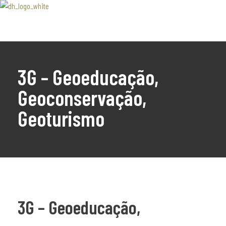
Associaão Duoro Histprico
3G – Geoeducação,
Geoconservação,
Geoturismo
3G – Geoeducação,