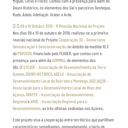
Miguel, Corvo e Flores. Contou com a presença para além do
Douro Histórico, os elementos dos Gal´s parceiros Desteque,
Rude, Adelo, Adeliaçõr, Grater e Arde.
09 e 10 Outubro 2019 - 1ª Reunião Nacional do Projeto
Nos dias 09 e 10 de outubro de 2019, realizou-se a primeira
reunião nacional do Projeto
Cooperação 3G – Geoturismo,
Geoeducação e Geoconservação
, no âmbito da medida 10.3
do
PDR2020
, financiado pelo FEADER, que contou com a
presença, para além da
ADRIMAG
, de elementos dos
GAL
DESTEQUE – Associação de Desenvolvimento da Terra
Quente
,
DOURO HISTÓRICO
,
ADELO – Associação de
Desenvolvimento Local da Bairrada e Mondego
,
ADELIAÇOR –
Associação para o Desenvolvimento Local de Ilhas dos
Açores
,
GRATER – Associação de Desenvolvimento
Regional
e
ARDE – Associação Regional para o
Desenvolvimento
, as três últimas sedeadas nos Açores.
Este projeto visa a cooperação entre territórios que partilham
características semelhantes, nomeadamente, o facto de