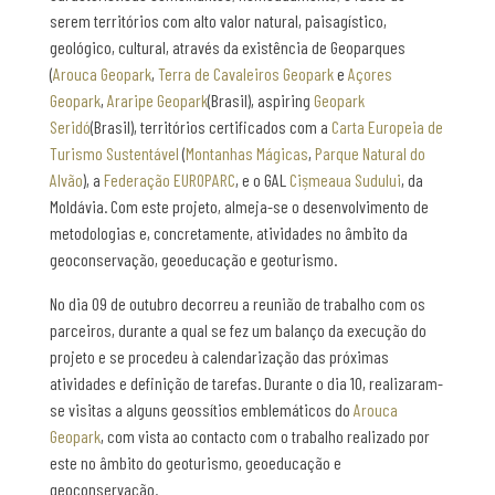
serem territórios com alto valor natural, paisagístico,
geológico, cultural, através da existência de Geoparques
(
Arouca Geopark
,
Terra de Cavaleiros Geopark
e
Açores
Geopark
,
Araripe Geopark
(Brasil), aspiring
Geopark
Seridó
(Brasil), territórios certificados com a
Carta Europeia de
Turismo Sustentável
(
Montanhas Mágicas
,
Parque Natural do
Alvão
), a
Federação EUROPARC
, e o GAL
Cișmeaua Sudului
, da
Moldávia. Com este projeto, almeja-se o desenvolvimento de
metodologias e, concretamente, atividades no âmbito da
geoconservação, geoeducação e geoturismo.
No dia 09 de outubro decorreu a reunião de trabalho com os
parceiros, durante a qual se fez um balanço da execução do
projeto e se procedeu à calendarização das próximas
atividades e definição de tarefas. Durante o dia 10, realizaram-
se visitas a alguns geossítios emblemáticos do
Arouca
Geopark
, com vista ao contacto com o trabalho realizado por
este no âmbito do geoturismo, geoeducação e
geoconservação.