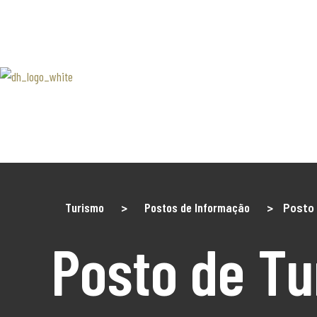
SOBRE 
Associaão Duoro Histprico
Douro 
Contact
Turismo
>
Postos de Informação
>
Posto 
Posto de T