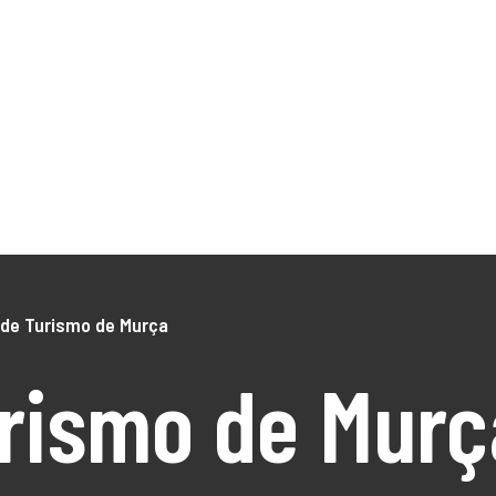
NÓS
O Território
DLBC 2030
DLBC 2020
Empreendedor
Turismo
Notícias
Projetos
os
de Turismo de Murça
urismo de Murç