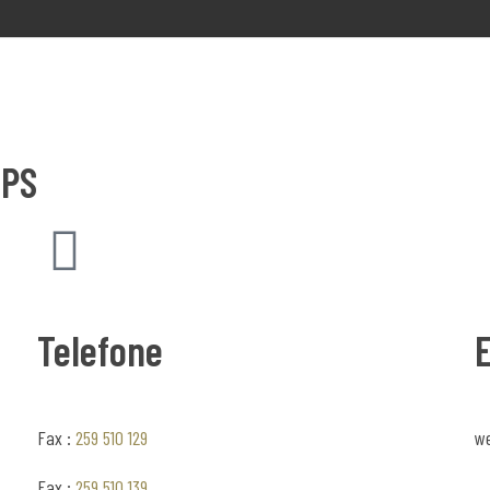
GPS
Telefone
Fax :
259 510 129
we
Fax :
259 510 139