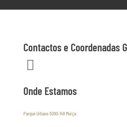
P
Contactos e Coordenadas 
o
s
Onde Estamos
t
o
Parque Urbano 5090-149 Murça