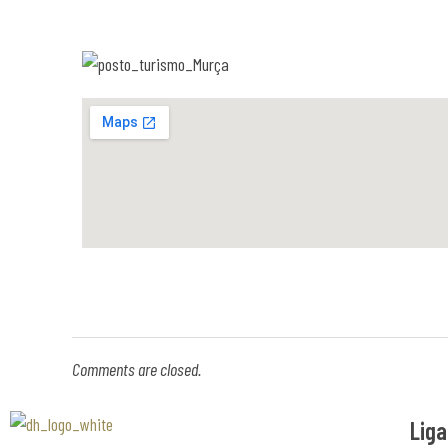
d
e
T
u
r
i
s
Comments are closed.
Liga
m