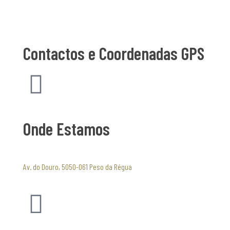
P
Contactos e Coordenadas GPS
o
s
t
Onde Estamos
o
Av. do Douro, 5050-061 Peso da Régua
d
e