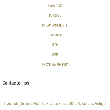
g
Norte 2030
u
PDR2020
a
PEPAC CONTINENTE
CCDR NORTE
IEFP
IAPMEI
TURISMO de PORTUGAL
Contacte-nos
Associação Douro Histórico Rua das Eiras 5060-320, Sabrosa, Portugal