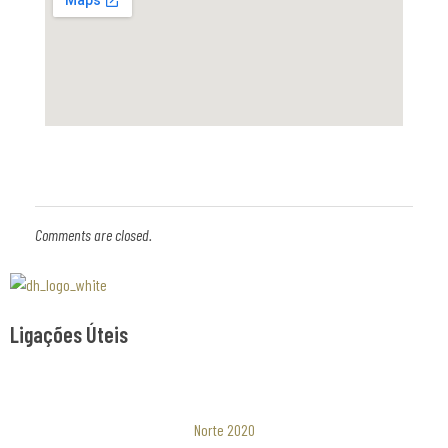
P
e
s
o
d
Comments are closed.
a
Associaão Duoro Histprico
R
Ligações Úteis
é
Norte 2020