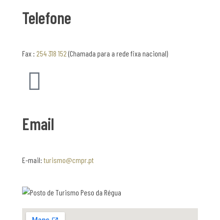
T
Telefone
u
Fax :
254 318 152
(Chamada para a rede fixa nacional)
r
i
s
Email
m
E-mail:
turismo@cmpr.pt
o
–