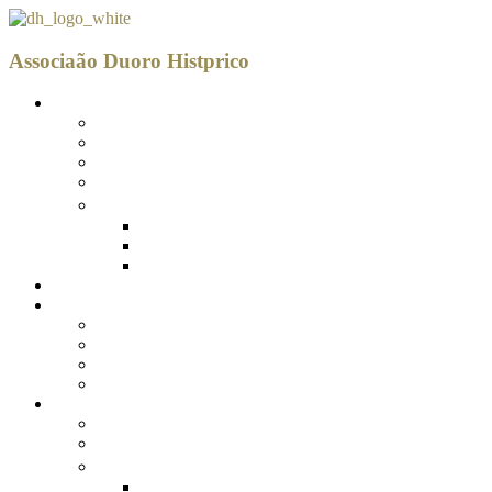
Associaão Duoro Histprico
SOBRE NÓS
Quem Somos
Equipa Técnica
Orgãos Sociais
Projetos Cofinanciados
Mediateca
Publicações
Legislação
Galeria
O Território
DLBC 2030
A Estratégia DOURO NORTE 2030
Território Abrangido
Anúncio de Concursos
Procedimentos (Em breve)
DLBC 2020
Território Abrangido
Estratégia Local de Desenvolvimento (ELD)
Avisos de Abertura
Avisos em Destaque