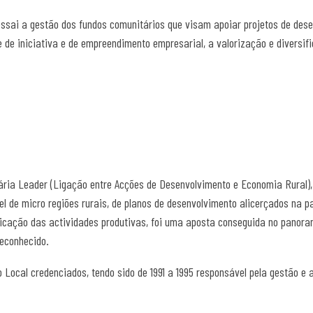
essai a gestão dos fundos comunitários que visam apoiar projetos de dese
 de iniciativa e de empreendimento empresarial, a valorização e diversif
ária Leader (Ligação entre Acções de Desenvolvimento e Economia Rural),
l de micro regiões rurais, de planos de desenvolvimento alicerçados na p
ificação das actividades produtivas, foi uma aposta conseguida no panor
econhecido.
 Local credenciados, tendo sido de 1991 a 1995 responsável pela gestão e