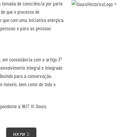
 tomada de consciência por parte
<
, de que o processo de
e que com uma iniciativa enérgica,
s pessoas e para as pessoas
do, em consonância com o artigo 3º
envolvimento integral e integrado
ribuindo para a conservação,
s e móveis, bem como de todo o
spondente à NUT III Douro.
VER PDF