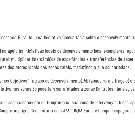
onomia Rural foi uma Iniciativa Comunitária sobre o desenvolvimento rura
 no apoio às iniciativas locais de desenvolvimento local exemplares; apo
rural; multiplicar intercâmbios de experiências e transferências de sabe
ntes dos atores locais das zonas rurais, traduzindo a sua solidariedade.
 nos Objetivos 1 (atraso de desenvolvimento), 5b (zonas rurais frágeis) e 
ativa nas zonas 5b poderiam ser afetados a zonas limítrofes não elegíve
tão e acompanhamento do Programa na sua Zona de Intervenção, tendo apr
, Comparticipação Comunitária de 3 373 505,93 Euros e Comparticipação do