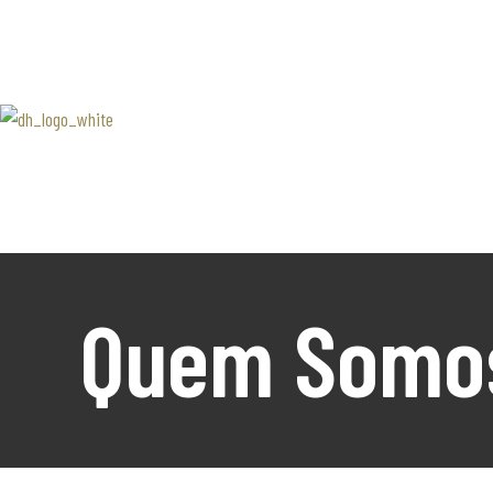
SOBRE 
Associaão Duoro Histprico
Douro 
Contact
Quem Somo