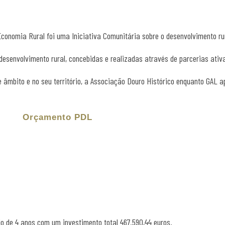
nomia Rural foi uma Iniciativa Comunitária sobre o desenvolvimento rura
desenvolvimento rural, concebidas e realizadas através de parcerias ativa
e âmbito e no seu território, a Associação Douro Histórico enquanto GAL 
Orçamento PDL
o de 4 anos com um investimento total 467.590,44 euros.