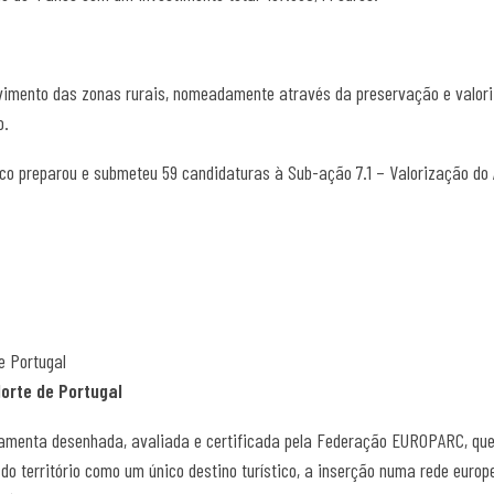
vimento das zonas rurais, nomeadamente através da preservação e valori
o.
o preparou e submeteu 59 candidaturas à Sub-ação 7.1 – Valorização do 
e Portugal
orte de Portugal
amenta desenhada, avaliada e certificada pela Federação EUROPARC, que 
do território como um único destino turístico, a inserção numa rede euro