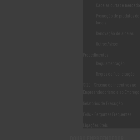
TURISMO de PORTUGAL
Cadeias curtas e mercados
Promoção de produtos de
locais
Contacte-nos
Renovação de aldeias
Outros Avisos
Associação Douro Histórico Rua das Eiras 5060-320,
Procedimentos
Sabrosa, Portugal
Regulamentação
geral@dourohistorico.pt
Regras de Publicitação
(+351) 259 931 160*
SI2E – Sistema de Incentivos ao
Empreendedorismo e ao Emprego
(+351) 259 931 161*
Relatórios de Execução
(*) Chamada para rede fixa nacional
FAQs – Perguntas Frequentes
Ligações úteis
DOURO EMPREENDEDOR
Livro de Reclamações