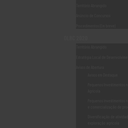
Território Abrangido
Associaão Duoro Histprico
Anúncio de Concursos
Procedimentos (Em breve)
Ligações Úteis
DLBC 2020
Território Abrangido
Norte 2020
Estratégia Local de Desenvolvime
Norte 2030
Avisos de Abertura
PDR2020
Avisos em Destaque
Pequenos Investimentos n
PEPAC CONTINENTE
Agrícola
CCDR NORTE
Pequenos investimentos n
e comercialização de pro
IEFP
Diversificação de ativida
IAPMEI
exploração agrícola