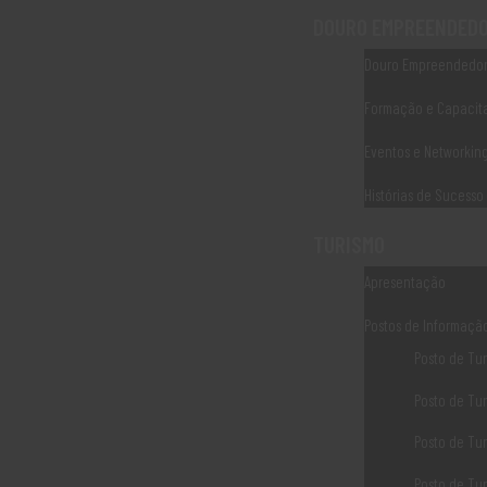
vista a avaliação periódica do PDR 2020. Ficheiro Anexo 1 Ta
DOURO EMPREENDED
LER MAIS
Douro Empreendedo
Formação e Capacit
Eventos e Networkin
1
2
Last
Histórias de Sucesso
TURISMO
Apresentação
Postos de Informaçã
Posto de Tur
Posto de Tu
Posto de Tu
Posto de Tu