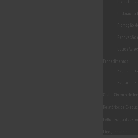
Diversificaç
LER MAIS
Cadeias cur
Promoção de
OTE nº 25/2016
Renovação d
Faz a explicitação de informações complementares relativas
Outros Aviso
no âmbito da Operação 10.2.1.1, «Pequenos investimentos nas 
Procedimentos
com o disposto no respetivo Regime de Aplicação, aprovado p
Regulament
Regras de P
LER MAIS
SI2E – Sistema de I
Relatórios de Execu
NT nº 6/2015
FAQs – Perguntas Fr
Define os procedimentos a adotar para a atribuição das prio
da União Europeia no desenvolvimento rural e respetivos códi
Ligações úteis