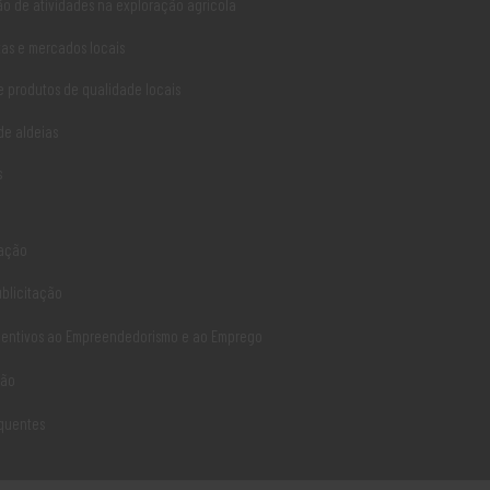
ão de atividades na exploração agrícola
LER MAIS
tas e mercados locais
 produtos de qualidade locais
OTE nº 20/2015
e aldeias
 à apresentação de candidaturas
Faz a explicitação de informaçõe
s
explorações agrícolas», de acordo
no âmbito da Operação 10.4.1, «C
ela Portaria
disposto no respetivo Regime de Ap
ação
ublicitação
LER MAIS
ncentivos ao Empreendedorismo e ao Emprego
ção
NT nº 5/2015
equentes
ridades de acordo com as regras
Define os procedimentos a adotar 
gos de domínios de incidência, com
Tam.: 140,3 Kb | Formato: PDF D