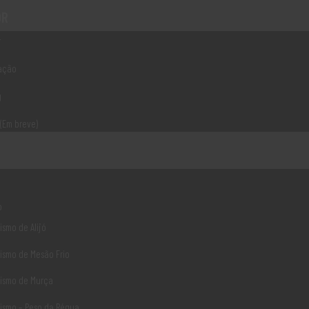
OR
LER MAIS
r
ação
g
 (Em breve)
o
Ligações Úteis
ismo de Alijó
Associ
rismo de Mesão Frio
Norte 2020
rismo de Murça
Norte 2030
rismo – Peso da Régua