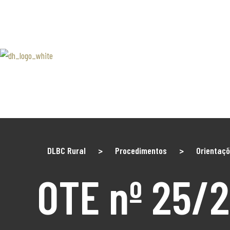
SOBRE 
Associaão Duoro Histprico
Douro 
Contact
DLBC Rural
>
Procedimentos
>
Orientaç
OTE nº 25/2