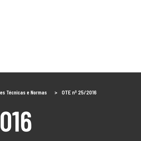
NÓS
O Território
DLBC 2030
DLBC 2020
Empreendedor
Turismo
Notícias
Projetos
os
ões Técnicas e Normas
>
OTE nº 25/2016
016