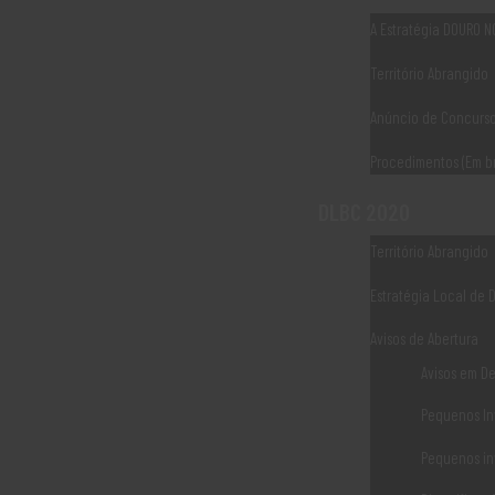
investimento nas explorações agrícolas, permitindo a melhori
A Estratégia DOURO 
viabilidade económica e da sua eficiência, promovendo a ado
Território Abrangido
LER MAIS
Anúncio de Concurs
Procedimentos (Em b
DLBC 2020
Território Abrangido
Estratégia Local de 
Avisos de Abertura
Avisos em D
Pequenos In
Associaão Duoro Histprico
Pequenos in