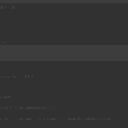
a da sua capacidade produtiva, da
NORTE 2030
ção de prática
os
reve)
Ligações Úteis
Associ
Desenvolvimento (ELD)
Norte 2020
Norte 2030
estaque
PDR2020
vestimentos na Exploração Agrícola
PEPAC CONTINENTE
vestimentos na transformação e comercialização de produtos agrícolas
CCDR NORTE