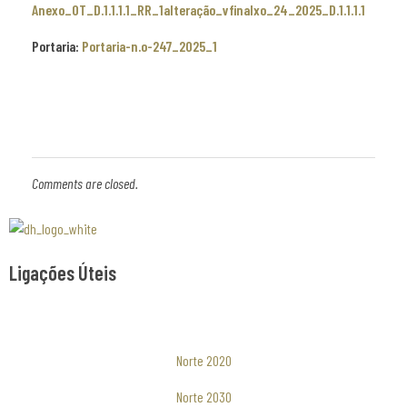
Anexo_OT_D.1.1.1.1_RR_1alteração_vfinal
xo_24_2025_D.1.1.1.1
Portaria:
Portaria-n.o-247_2025_1
Comments are closed.
Associaão Duoro Histprico
Ligações Úteis
Norte 2020
Norte 2030