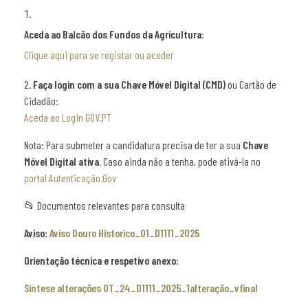
Aceda ao Balcão dos Fundos da Agricultura
:
Clique aqui para se registar ou aceder
2.
Faça login com a sua Chave Móvel Digital (CMD)
ou Cartão de
Cidadão:
Aceda ao Login GOV.PT
Nota: Para submeter a candidatura precisa de ter a sua
Chave
Móvel Digital ativa
. Caso ainda não a tenha, pode ativá-la no
portal Autenticação.Gov
📂 Documentos relevantes para consulta
Aviso:
Aviso Douro Historico_01_D1111_2025
Orientação técnica e respetivo anexo:
Sintese alterações OT_24_D1111_2025_1alteração_vfinal