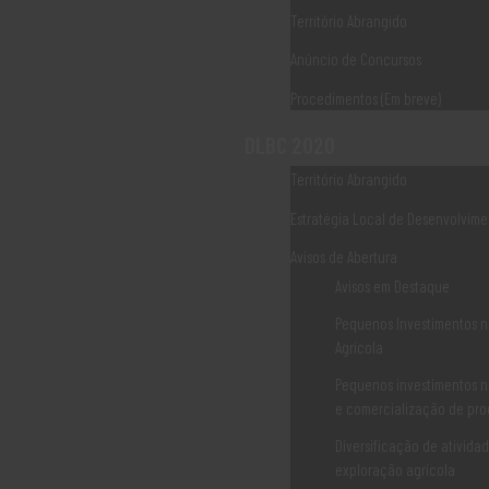
Território Abrangido
Anúncio de Concursos
Procedimentos (Em breve)
Iniciativa Comunitária Leader + – Vector 1
DLBC 2020
Tendo por base a Comunicação aos Estados Membros de
14/4/2000, alínea 6 do ponto 1 “(...) a imagem geralmente muito
Território Abrangido
positiva do Leader não se alterou, tendo-se mesmo desenvolvido
Estratégia Local de Desenvolvime
a convicção de que o movimento iniciado em 1991 devia ser
prosseguido e apro
Avisos de Abertura
Avisos em Destaque
LER MAIS
Pequenos Investimentos n
Agrícola
Pequenos investimentos n
e comercialização de pro
Diversificação de ativida
Iniciativa Comunitária Leader I
exploração agrícola