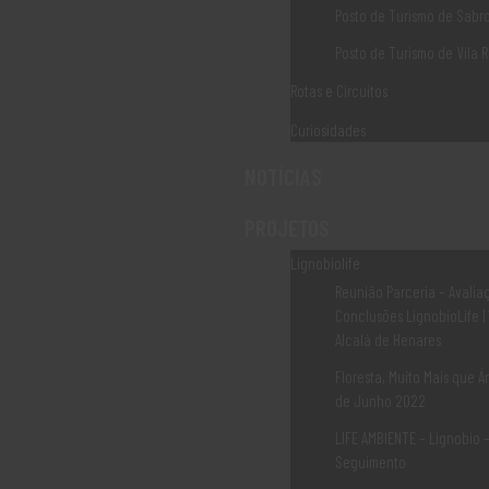
(+351) 259 931 161*
Posto de Turismo de Sabr
Posto de Turismo de Vila R
(*) Chamada para rede fixa nacional
Rotas e Circuitos
Curiosidades
NOTÍCIAS
Livro de Reclamações
PROJETOS
Lignobiolife
Reunião Parceria – Avalia
Canal de Denuncias
Conclusões LignobioLife |
Alcalá de Henares
Floresta, Muito Mais que Ár
de Junho 2022
LIFE AMBIENTE – Lignobio 
Elogiar ou Sugerir
Seguimento