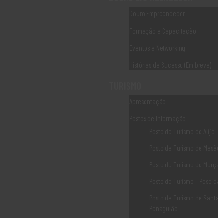
PEPAC CONTINENTE
Douro Empreendedor
CCDR NORTE
Formação e Capacitação
IEFP
Eventos e Networking
Histórias de Sucesso (Em breve)
IAPMEI
TURISMO
TURISMO de PORTUGAL
Apresentação
Postos de Informação
Contacte-nos
Posto de Turismo de Alijó
Posto de Turismo de Mesão
Associação Douro Histórico Rua das Eiras 5060-320,
Posto de Turismo de Murç
Sabrosa, Portugal
Posto de Turismo – Peso 
geral@dourohistorico.pt
Posto de Turismo de Sant
(+351) 259 931 160*
Penaguião