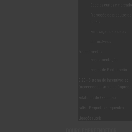
Criada em 1991 pela Comissão Europeia a Iniciativa Comunitária
Cadeias curtas e mercados
Leader (Ligação entre Acções de Desenvolvimento e Economia
Promoção de produtos de
Rural), introduziu em Portugal uma nova prática nas iniciativas de
locais
desenvolvimento rural. A concepção e implementação, ao nível
Renovação de aldeias
LER MAIS
Outros Avisos
Procedimentos
Regulamentação
Associaão Duoro Histprico
Regras de Publicitação
Ligações Úteis
SI2E – Sistema de Incentivos ao
Empreendedorismo e ao Emprego
Relatórios de Execução
Norte 2020
FAQs – Perguntas Frequentes
Norte 2030
Ligações úteis
PDR2020
DOURO EMPREENDEDOR