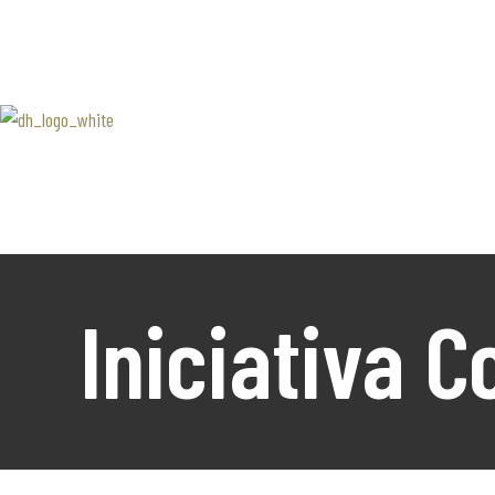
SOBRE 
Associaão Duoro Histprico
Douro 
Contact
Iniciativa 