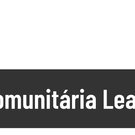
NÓS
O Território
DLBC 2030
DLBC 2020
Empreendedor
Turismo
Notícias
Projetos
os
Comunitária Lea