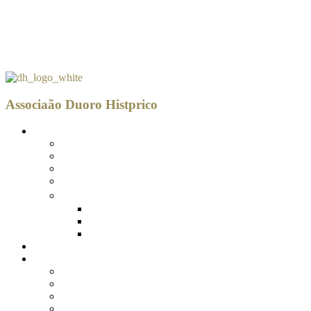
Associaão Duoro Histprico
SOBRE NÓS
Quem Somos
Equipa Técnica
Orgãos Sociais
Projetos Cofinanciados
Mediateca
Publicações
Legislação
Galeria
O Território
DLBC 2030
A Estratégia DOURO NORTE 2030
Território Abrangido
Anúncio de Concursos
Procedimentos (Em breve)