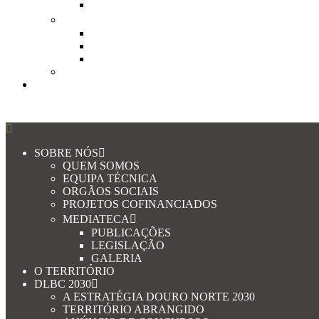
Douro Wine Tourism
A que cheira o Douro
Tomate Coração de Boi do Douro – A outra riquez
Guia Coração de Voi – Guia de Boas Práticas
Tomate coração de Boi do Douro – Mapa
Alimentação Saudável
Contactos
SOBRE NÓS
QUEM SOMOS
EQUIPA TÉCNICA
ORGÃOS SOCIAIS
PROJETOS COFINANCIADOS
MEDIATECA
PUBLICAÇÕES
LEGISLAÇÃO
GALERIA
O TERRITÓRIO
DLBC 2030
A ESTRATÉGIA DOURO NORTE 2030
TERRITÓRIO ABRANGIDO