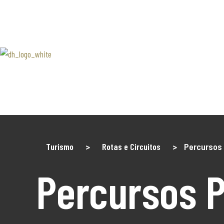
SOBRE 
Associaão Duoro Histprico
Douro 
Contact
Turismo
>
Rotas e Circuitos
>
Percursos
Percursos 