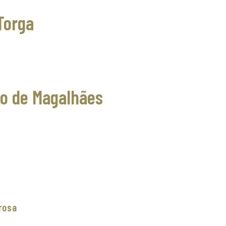
Torga
ão de Magalhães
rosa