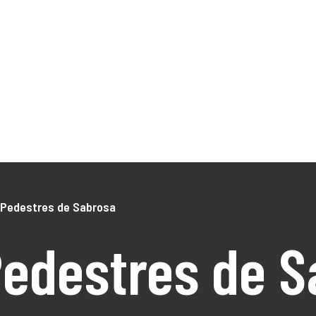
NÓS
O Território
DLBC 2030
DLBC 2020
Empreendedor
Turismo
Notícias
Projetos
os
 Pedestres de Sabrosa
Pedestres de S