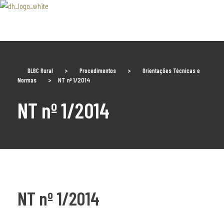
Associaão Duoro Histprico
DLBC Rural
>
Procedimentos
>
Orientações Técnicas e
Normas
>
NT nº 1/2014
NT nº 1/2014
NT nº 1/2014