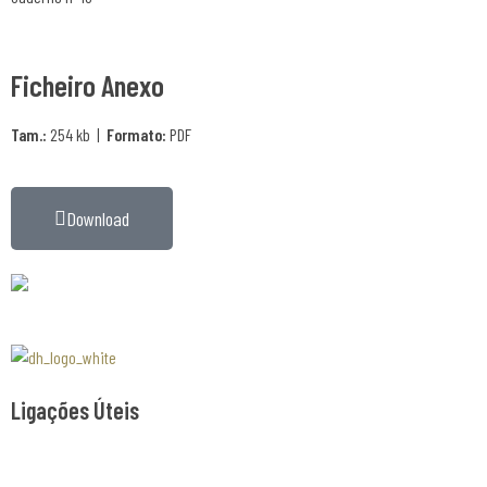
Ficheiro Anexo
Tam.:
254 kb |
Formato:
PDF
Download
Associaão Duoro Histprico
Ligações Úteis