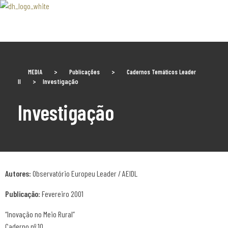
Associaão Duoro Histprico
MEDIA
>
Publicações
>
Cadernos Temáticos Leader
II
>
Investigação
Investigação
Autores:
Observatório Europeu Leader / AEIDL
Publicação:
Fevereiro 2001
“Inovação no Meio Rural”
Caderno nº 10