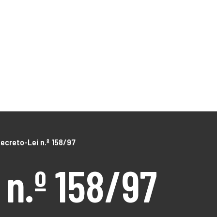
NÓS
O Território
DLBC 2030
DLBC 2020
Empreendedor
Turismo
Notícias
Projetos
os
ecreto-Lei n.º 158/97
 n.º 158/97