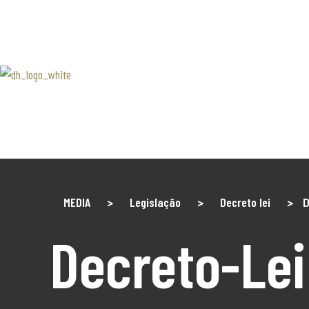
SOBRE 
Associaão Duoro Histprico
Douro 
Contact
MEDIA
>
Legislação
>
Decreto lei
>
D
Decreto-Lei