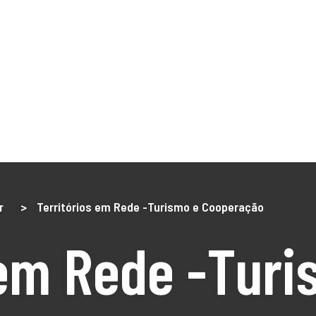
NÓS
O Território
DLBC 2030
DLBC 2020
Empreendedor
Turismo
Notícias
Projetos
os
r
>
Territórios em Rede -Turismo e Cooperação
 em Rede -Turi