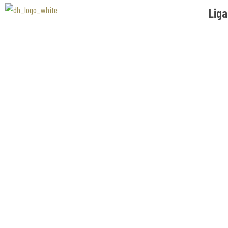
Liga
Associaão Duoro Histprico