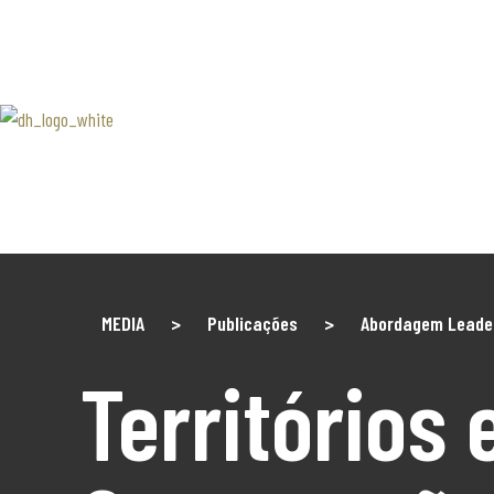
SOBRE 
Associaão Duoro Histprico
Douro 
Contact
MEDIA
>
Publicações
>
Abordagem Leade
Territórios