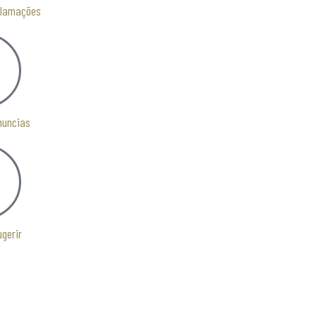
clamações
nuncias
ugerir