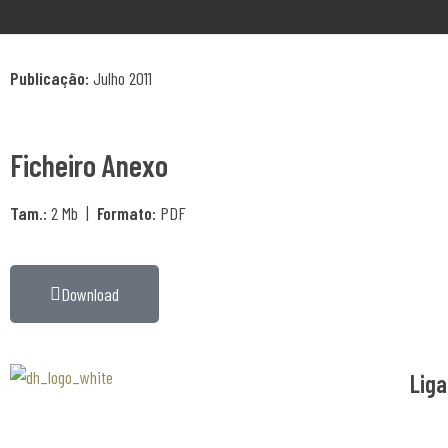
Publicação:
Julho 2011
Ficheiro Anexo
Tam.:
2 Mb |
Formato:
PDF
Download
Liga
Associaão Duoro Histprico