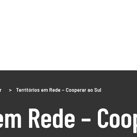
NÓS
O Território
DLBC 2030
DLBC 2020
Empreendedor
Turismo
Notícias
Projetos
os
r
>
Territórios em Rede – Cooperar ao Sul
 em Rede – Coo