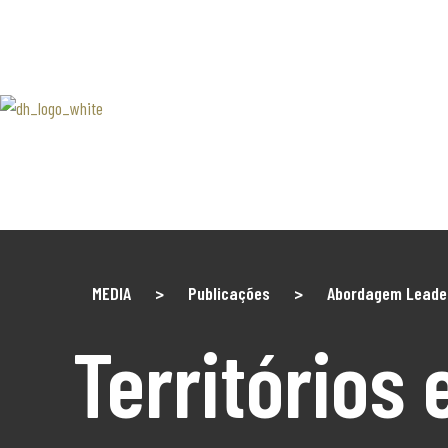
SOBRE 
Associaão Duoro Histprico
Douro 
Contact
MEDIA
>
Publicações
>
Abordagem Leade
Territórios