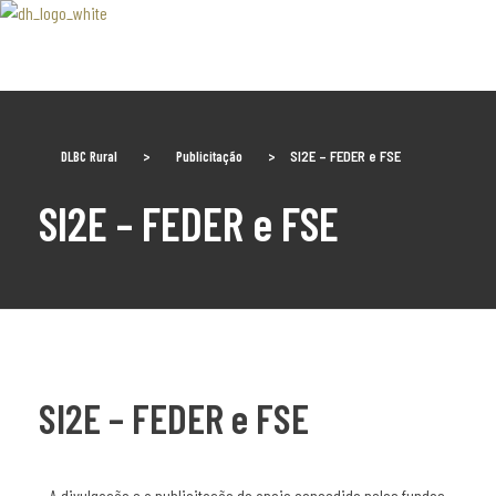
Associaão Duoro Histprico
DLBC Rural
>
Publicitação
>
SI2E – FEDER e FSE
SI2E – FEDER e FSE
SI2E – FEDER e FSE
A divulgação e a publicitação do apoio concedido pelos fundos