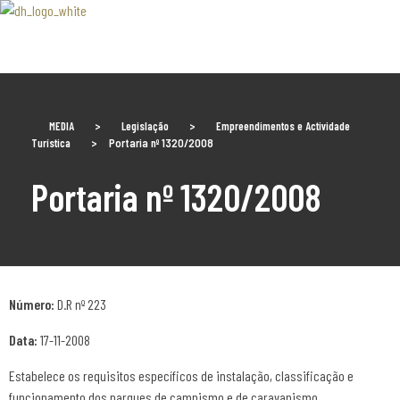
Associaão Duoro Histprico
MEDIA
>
Legislação
>
Empreendimentos e Actividade
Turística
>
Portaria nº 1320/2008
Portaria nº 1320/2008
Número:
D.R nº 223
Data:
17-11-2008
Estabelece os requisitos específicos de instalação, classificação e
funcionamento dos parques de campismo e de caravanismo.