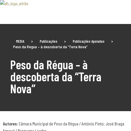
Associaão Duoro Histprico
MEDIA
>
Publicações
>
Publicações Apoiadas
>
Peso da Régua – à descoberta da “Terra Nova”
Peso da Régua – à
descoberta da “Terra
Nova”
Autores:
Câmara Municipal de Peso da Régua / António Pinto; José Braga
Amaral / Programa Leader