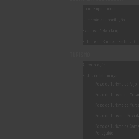
Douro Empreendedor
Formação e Capacitação
Eventos e Networking
Comments are closed.
Histórias de Sucesso (Em breve)
TURISMO
Associaão Duoro Histprico
Apresentação
Postos de Informação
Ligações Úteis
Posto de Turismo de Alijó
Posto de Turismo de Mesão
Norte 2020
Posto de Turismo de Murç
Posto de Turismo – Peso 
Norte 2030
Posto de Turismo de Sant
PDR2020
Penaguião