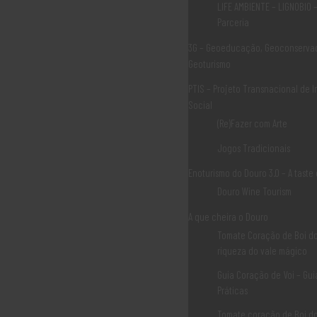
(+351) 259 931 161*
LIFE AMBIENTE – LIGNOBIO 
Parceria
(*) Chamada para rede fixa nacional
3G – Geoeducação, Geoconserva
Geoturismo
PTIS – Projeto Transnacional de 
Livro de Reclamações
Social
(Re)Fazer com Arte
Jogos Tradicionais
Enoturismo do Douro 3.0 – A taste
Canal de Denuncias
Douro Wine Tourism
A que cheira o Douro
Tomate Coração de Boi do
riqueza do vale mágico
Guia Coração de Voi – Gui
Elogiar ou Sugerir
Práticas
Tomate coração de Boi d