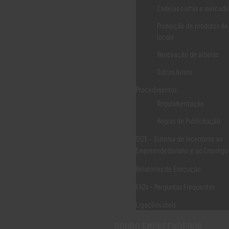
Cadeias curtas e mercados
legislação especifica seguinte legislação especifica:
Promoção de produtos de
AvisoPatrimonioNatural_DLBC_Rural_DouroHistorico_24-09-2020
locais
Renovação de aldeias
Alteração_AvisoPatrimonioNatural_DLBC_DouroHistórico_26-11-
Outros Avisos
2020
Procedimentos
Anexos_DouroHistórico(2)
Regulamentação
Alguma dúvida ou esclarecimento adicional, não hesite em nos
Regras de Publicitação
contactar:
SI2E – Sistema de Incentivos ao
Associação Douro Histórico | Rua das Eiras | 5060-320 Sabrosa
Empreendedorismo e ao Emprego
Telefone: 259 931 160 | Email: geral@dourohistorico.pt
Relatórios de Execução
Clique aqui para submeter a sua candidatura – Balcão do
FAQs – Perguntas Frequentes
Beneficiário Portugal 2020
Ligações úteis
https://balcao.portugal2020.pt/Balcao2020.idp/RequestLoginAndP
assword.aspx
DOURO EMPREENDEDOR