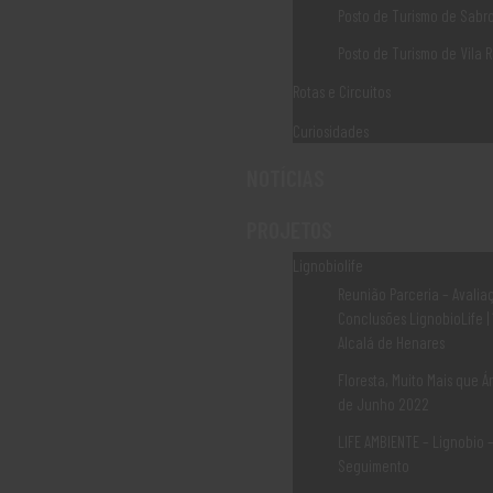
PEPAC CONTINENTE
Posto de Turismo de Sabr
CCDR NORTE
Posto de Turismo de Vila R
IEFP
Rotas e Circuitos
Curiosidades
IAPMEI
NOTÍCIAS
TURISMO de PORTUGAL
PROJETOS
Contacte-nos
Lignobiolife
Reunião Parceria – Avalia
Conclusões LignobioLife |
Associação Douro Histórico Rua das Eiras 5060-320,
Alcalá de Henares
Sabrosa, Portugal
Floresta, Muito Mais que Ár
de Junho 2022
geral@dourohistorico.pt
LIFE AMBIENTE – Lignobio 
(+351) 259 931 160*
Seguimento