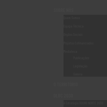
SOBRE NÓS
DLBC Rural
>
Avisos de Abertura
>
Outros Avisos
>
Quem Somos
Património Natural – Encerrado
Equipa Técnica
Património Natural –
Orgãos Sociais
Encerrado
Projetos Cofinanciados
Mediateca
Publicações
Legislação
Galeria
Património Natural –
O TERRITÓRIO
DLBC 2030
Encerrado
A Estratégia DOURO NORTE 2030