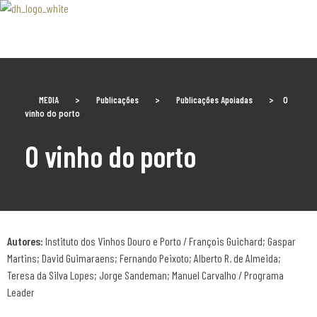
Associaão Duoro Histprico
MEDIA
>
Publicações
>
Publicações Apoiadas
>
O
vinho do porto
O vinho do porto
Autores:
Instituto dos Vinhos Douro e Porto / François Guichard; Gaspar
Martins; David Guimaraens; Fernando Peixoto; Alberto R. de Almeida;
Teresa da Silva Lopes; Jorge Sandeman; Manuel Carvalho / Programa
Leader