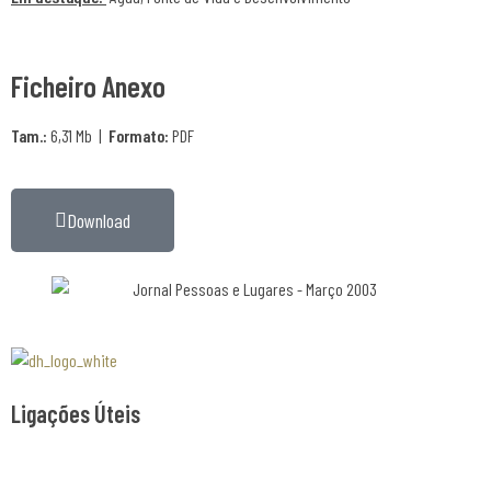
Ficheiro Anexo
Tam.:
6,31 Mb |
Formato:
PDF
Download
Associaão Duoro Histprico
Ligações Úteis