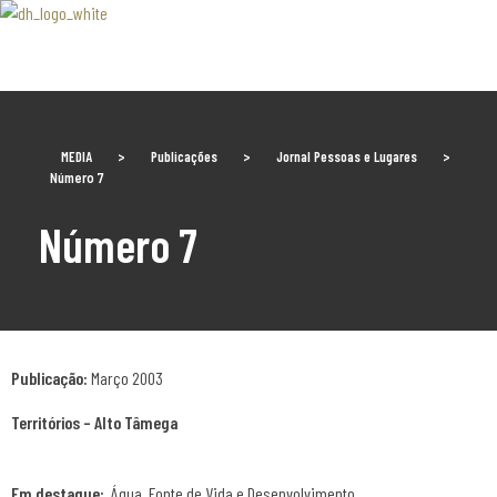
Associaão Duoro Histprico
MEDIA
>
Publicações
>
Jornal Pessoas e Lugares
>
Número 7
Número 7
Publicação:
Março 2003
Territórios – Alto Tâmega
Em destaque:
Água, Fonte de Vida e Desenvolvimento