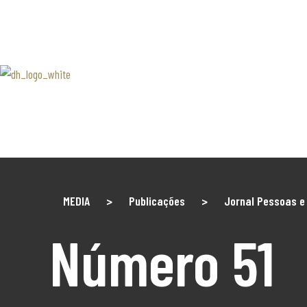
SOBRE 
Associaão Duoro Histprico
Douro 
Contact
MEDIA
>
Publicações
>
Jornal Pessoas e
Número 51