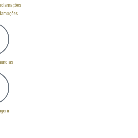
clamações
nuncias
ugerir