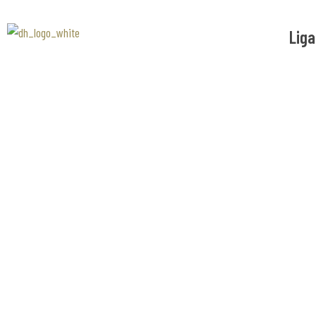
Liga
Associaão Duoro Histprico