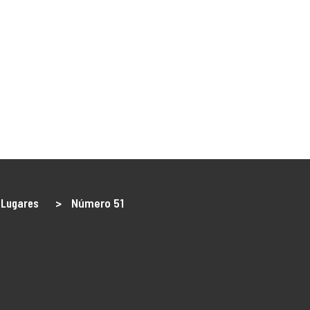
NÓS
O Território
DLBC 2030
DLBC 2020
Empreendedor
Turismo
Notícias
Projetos
os
 Lugares
>
Número 51