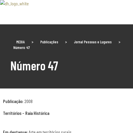
Associaão Duoro Histprico
MEDIA
>
Publicações
>
Jornal Pessoas e Lugares
>
Número 47
Número 47
Publicação:
2008
Territórios – Raia Histórica
Em destaque:
Arte em territórios rurais