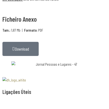
Ficheiro Anexo
Tam.:
1,87 Mb |
Formato:
PDF
Download
Associaão Duoro Histprico
Ligações Úteis