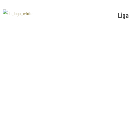
Liga
Associaão Duoro Histprico