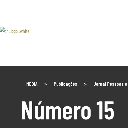
SOBRE 
Associaão Duoro Histprico
Douro 
Contact
MEDIA
>
Publicações
>
Jornal Pessoas e
Número 15