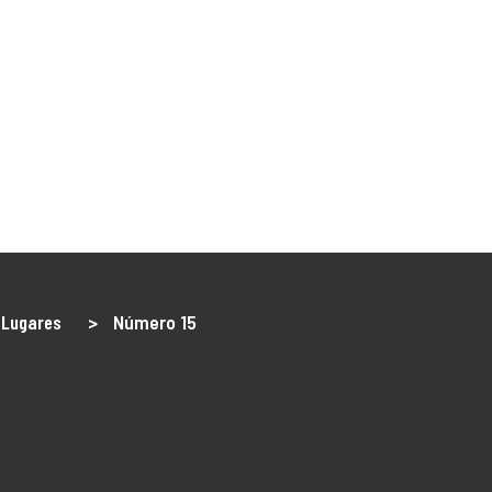
NÓS
O Território
DLBC 2030
DLBC 2020
Empreendedor
Turismo
Notícias
Projetos
os
 Lugares
>
Número 15