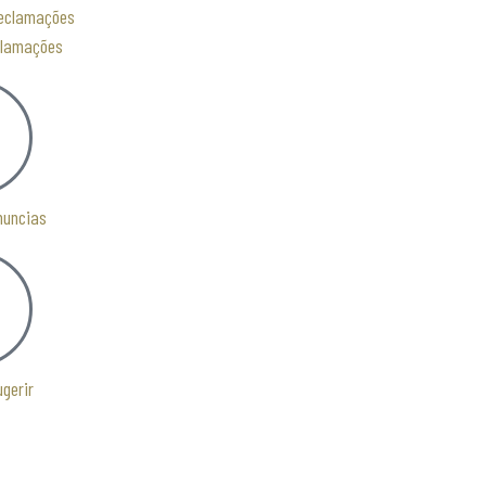
clamações
nuncias
ugerir