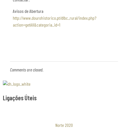
Avisos de Abertura
http://www.dourohistorico.pt/dlbc_rural/index.php?
action=getAll&categoria_id=1
Comments are closed.
Associaão Duoro Histprico
Ligações Úteis
Norte 2020