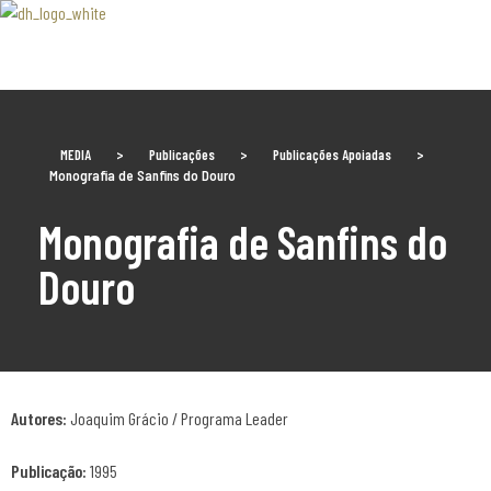
Associaão Duoro Histprico
MEDIA
>
Publicações
>
Publicações Apoiadas
>
Monografia de Sanfins do Douro
Monografia de Sanfins do
Douro
Autores:
Joaquim Grácio / Programa Leader
Publicação:
1995