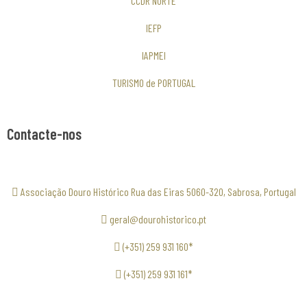
CCDR NORTE
IEFP
IAPMEI
TURISMO de PORTUGAL
Contacte-nos
Associação Douro Histórico Rua das Eiras 5060-320, Sabrosa, Portugal
geral@dourohistorico.pt
(+351) 259 931 160*
(+351) 259 931 161*