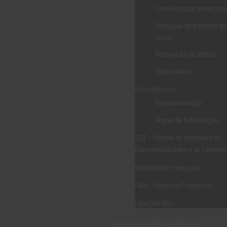
Cadeias curtas e mercados
TURISMO de PORTUGAL
Promoção de produtos de
locais
Renovação de aldeias
Contacte-nos
Outros Avisos
Procedimentos
Associação Douro Histórico Rua das Eiras 5060-320,
Regulamentação
Sabrosa, Portugal
Regras de Publicitação
geral@dourohistorico.pt
SI2E – Sistema de Incentivos ao
(+351) 259 931 160*
Empreendedorismo e ao Emprego
(+351) 259 931 161*
Relatórios de Execução
FAQs – Perguntas Frequentes
(*) Chamada para rede fixa nacional
Ligações úteis
DOURO EMPREENDEDOR