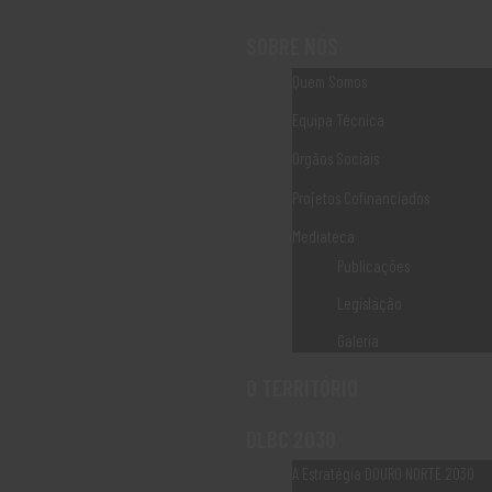
SOBRE NÓS
Medida 10.2.1.4 – Cadeias Curtas e Mercados Locais
Quem Somos
Equipa Técnica
Orgãos Sociais
Projetos Cofinanciados
Mediateca
Publicações
Legislação
Galeria
O TERRITÓRIO
DLBC 2030
A Estratégia DOURO NORTE 2030