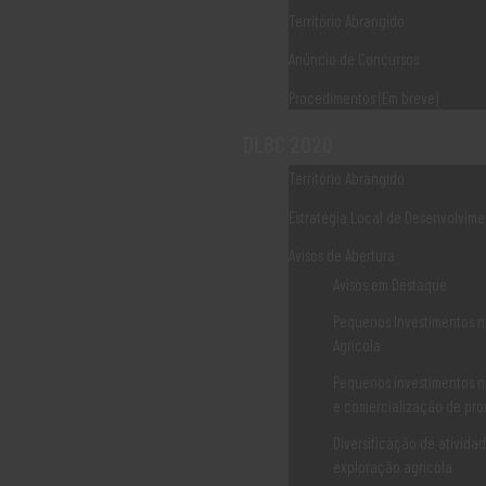
Território Abrangido
Anúncio de Concursos
Associaão Duoro Histprico
Procedimentos (Em breve)
Ligações Úteis
DLBC 2020
Território Abrangido
Estratégia Local de Desenvolvime
Norte 2020
Avisos de Abertura
Norte 2030
Avisos em Destaque
PDR2020
Pequenos Investimentos n
Agrícola
PEPAC CONTINENTE
Pequenos investimentos n
CCDR NORTE
e comercialização de pro
IEFP
Diversificação de ativida
exploração agrícola
IAPMEI