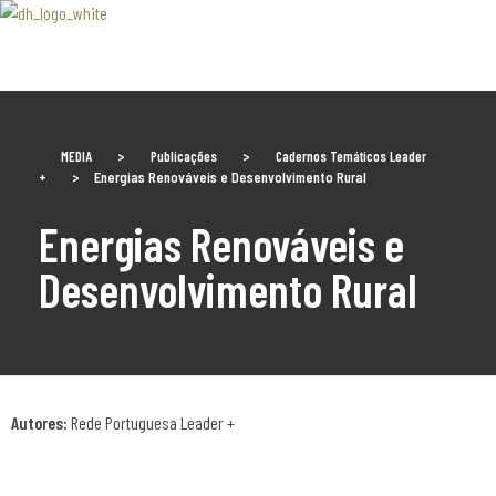
Associaão Duoro Histprico
MEDIA
>
Publicações
>
Cadernos Temáticos Leader
+
>
Energias Renováveis e Desenvolvimento Rural
Energias Renováveis e
Desenvolvimento Rural
Autores:
Rede Portuguesa Leader +