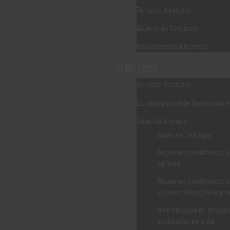
seguintes beneficiários:
Território Abrangido
– Município de Alijó;
– Município de Murça;
Anúncio de Concursos
– Município de Mesão Frio;
Procedimentos (Em breve)
– Município de Sabrosa;
– Município de Santa Marta de Penaguião;
DLBC 2020
– Município de Peso da Régua;
Território Abrangido
– Município de Vila Real
Aconselha-se a leitura cuidada dos termos do Aviso e demais
Estratégia Local de Desenvolvime
legislação especifica seguinte legislação especifica:
Avisos de Abertura
AvisoPatrimonioNatural_DLBC_Rural_DouroHistorico_24-09-2020
Avisos em Destaque
Alteração_AvisoPatrimonioNatural_DLBC_DouroHistórico_26-11-
2020
Pequenos Investimentos n
Anexos_DouroHistórico(2)
Agrícola
Pequenos investimentos n
Alguma dúvida ou esclarecimento adicional, não hesite em nos
e comercialização de pro
contactar:
Associação Douro Histórico | Rua das Eiras | 5060-320 Sabrosa
Diversificação de ativida
Telefone: 259 931 160 | Email: geral@dourohistorico.pt
exploração agrícola