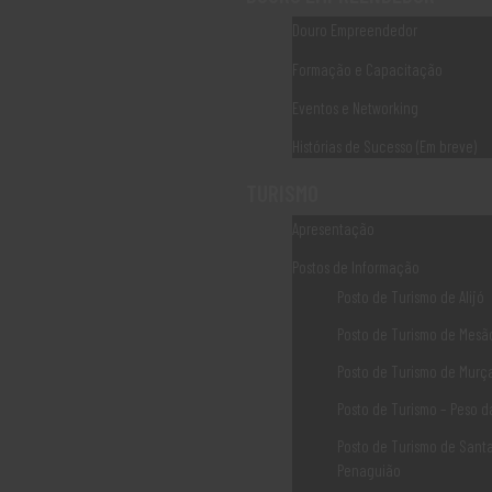
Douro Empreendedor
PDR2020
Formação e Capacitação
PEPAC CONTINENTE
Eventos e Networking
CCDR NORTE
Histórias de Sucesso (Em breve)
IEFP
TURISMO
IAPMEI
Apresentação
TURISMO de PORTUGAL
Postos de Informação
Posto de Turismo de Alijó
Posto de Turismo de Mesão
Contacte-nos
Posto de Turismo de Murç
Posto de Turismo – Peso 
Associação Douro Histórico Rua das Eiras 5060-320,
Posto de Turismo de Sant
Sabrosa, Portugal
Penaguião
geral@dourohistorico.pt