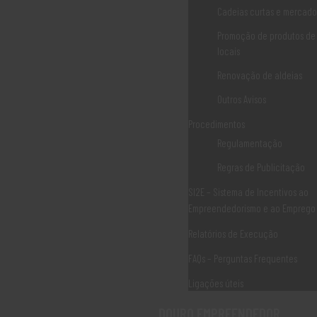
Cadeias curtas e mercados
Clique aqui para submeter a sua candidatura – Balcão do
Beneficiário Portugal 2020
Promoção de produtos de
locais
https://balcao.portugal2020.pt/Balcao2020.idp/RequestLoginAndP
Renovação de aldeias
assword.aspx
Outros Avisos
Procedimentos
Regulamentação
Regras de Publicitação
SI2E – Sistema de Incentivos ao
Associaão Duoro Histprico
Empreendedorismo e ao Emprego
Ligações Úteis
Relatórios de Execução
FAQs – Perguntas Frequentes
Ligações úteis
Norte 2020
DOURO EMPREENDEDOR
Norte 2030