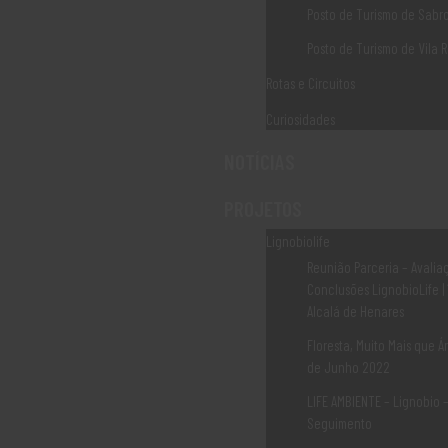
Posto de Turismo de Sabr
(+351) 259 931 160*
Posto de Turismo de Vila R
(+351) 259 931 161*
Rotas e Circuitos
Curiosidades
(*) Chamada para rede fixa nacional
NOTÍCIAS
PROJETOS
Livro de Reclamações
Lignobiolife
Reunião Parceria – Avalia
Conclusões LignobioLife |
Alcalá de Henares
Canal de Denuncias
Floresta, Muito Mais que Ár
de Junho 2022
LIFE AMBIENTE – Lignobio 
Seguimento