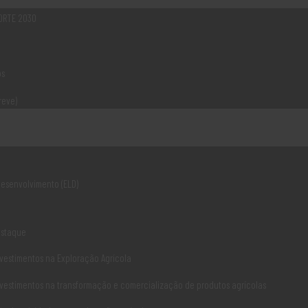
NORTE 2030
Encontro com História 
No próximo dia 22 de Junho, a part
os
seminário "Encontro com História 
pelo Dr. Luis Machado, Presidente
reve)
LER MAIS
Desenvolvimento (ELD)
Ligações Úteis
estaque
Associ
vestimentos na Exploração Agrícola
Norte 2020
vestimentos na transformação e comercialização de produtos agrícolas