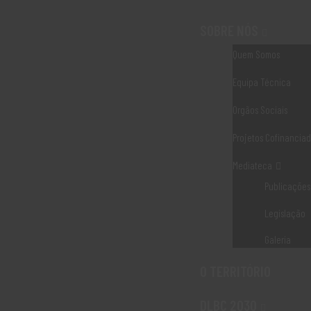
SOBRE NÓS
Quem Somos
Equipa Técnica
Articles by: Brand22
Orgãos Sociais
Projetos Cofinancia
All posts by
Mediateca
Publicações
Legislação
Galeria
O TERRITÓRIO
DLBC 2030
(Re)Fazer com Arte