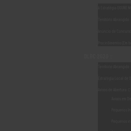
A Estratégia DOURO 
(Re)Fazer com Arte - LIVRO DESCARREGAR PDF
Território Abrangido
LER MAIS
Anúncio de Concurs
Procedimentos (Em b
DLBC 2020
Território Abrangido
Estratégia Local de 
Avisos de Abertura
Avisos em D
Pequenos In
Pequenos in