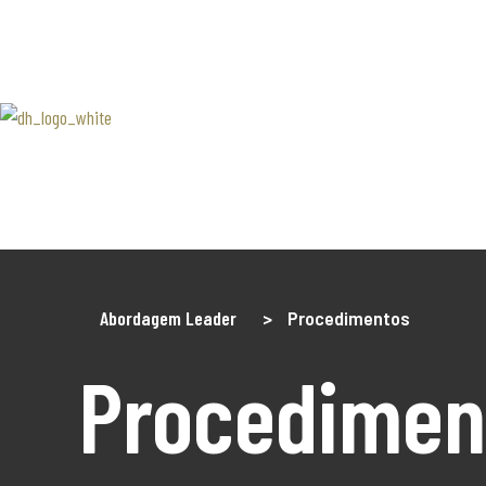
SOBRE 
Associaão Duoro Histprico
Douro 
Contact
Abordagem Leader
>
Procedimentos
Procedimen