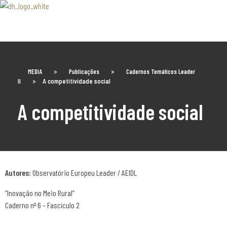
Associaão Duoro Histprico
MEDIA
>
Publicações
>
Cadernos Temáticos Leader
II
>
A competitividade social
A competitividade social
Autores:
Observatório Europeu Leader / AEIDL
“Inovação no Meio Rural”
Caderno nº 6 – Fascículo 2