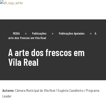
Associaão Duoro Histprico
MEDIA
>
Publicações
>
Publicações Apoiadas
>
A
arte dos frescos em Vila Real
A arte dos frescos em
Vila Real
Autores:
Câmara Municipal de Vila Real / Eugénio Cavalheiro / Programa
Leader