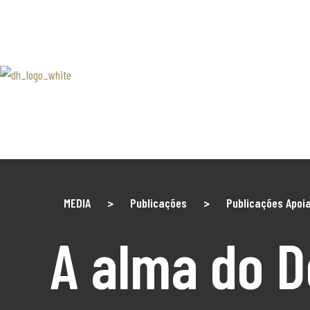
SOBRE 
Associaão Duoro Histprico
Douro 
Contact
MEDIA
>
Publicações
>
Publicações Apoi
A alma do D