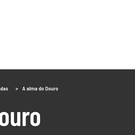
NÓS
O Território
DLBC 2030
DLBC 2020
Empreendedor
Turismo
Notícias
Projetos
os
adas
>
A alma do Douro
ouro