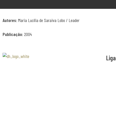
Autores:
Maria Lucília de Saraiva Lobo / Leader
Publicação:
2004
Liga
Associaão Duoro Histprico