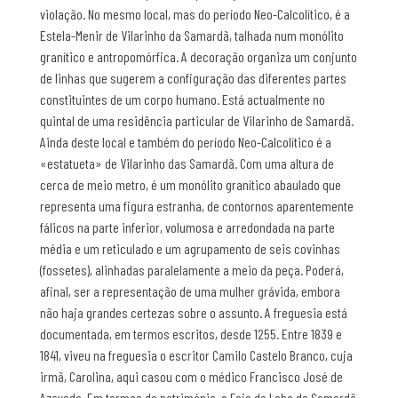
violação. No mesmo local, mas do período Neo-Calcolítico, é a
Estela-Menir de Vilarinho da Samardã, talhada num monólito
granítico e antropomórfica. A decoração organiza um conjunto
de linhas que sugerem a configuração das diferentes partes
constituintes de um corpo humano. Está actualmente no
quintal de uma residência particular de Vilarinho de Samardã.
Ainda deste local e também do período Neo-Calcolítico é a
«estatueta» de Vilarinho das Samardã. Com uma altura de
cerca de meio metro, é um monólito granítico abaulado que
representa uma figura estranha, de contornos aparentemente
fálicos na parte inferior, volumosa e arredondada na parte
média e um reticulado e um agrupamento de seis covinhas
(fossetes), alinhadas paralelamente a meio da peça. Poderá,
afinal, ser a representação de uma mulher grávida, embora
não haja grandes certezas sobre o assunto. A freguesia está
documentada, em termos escritos, desde 1255. Entre 1839 e
1841, viveu na freguesia o escritor Camilo Castelo Branco, cuja
irmã, Carolina, aqui casou com o médico Francisco José de
Azevedo. Em termos de património, o Fojo do Lobo de Samardã