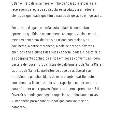
O Barro Preto de Bisalhães, o linho de Agarez, a latoaria e a
tecelagem da região são seculares produtos afamados e
plenos de qualidade que têm passado de geração em geração.
Em termos de gastronomia, esta cidade transmontana
apresenta qualidade na sua mesa. As sopas, vitela e cabrito
assados com arroz de forno, as tripas aos molhos, os
covilhetes, a carne maronesa, a bola de carne e diversos
enchidos são algumas das suas especialidades. A pastelaria
é sobejamente conhecida e rica em doces conventuais, com
pastéis de toucinho (ou cristas de galo) pastéis de Santa Clara,
os pitos de Santa Luzia (feitos de doce de abóbora) e as
tradicionais ganchas (doce de ovos e amêndoa). De facto,
anualmente a 13 de Dezembro, as raparigas compram pitos
para oferecer aos rapazes. Estes retribuem o presente a 3 de
Fevereiro, dando ganchas às raparigas, simbolizando talvez
«um gancho para apanhar raparigas com vontade de
namorar».