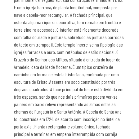
É uma igreja barroca, de planta longitudinal, composta por
nave e capela-mor rectangular. A fachada principal, que
ostenta alguma riqueza decorativa, tem remate em frontão e
torre sineira adossada. O interior está ricamente decorada
com talha dourada e pinturas, sobretudo as pinturas barrocas
do tecto em trompoeil. Este templo insere-se na tipologia das
igrejas forradas a ouro, com retábulos de estilo nacional. O
Cruzeiro do Senhor dos Aflitos, situado à entrada do lugar de
Arnadelo, data da Idade Moderna. É um típico cruzeiro de
caminho em forma de estela historiada, encimada por uma
escultura de Cristo. Assenta em soco constituído por três
degraus quadrados. A face principal do fuste está dividida em
três espaços, sendo que nos dois primeiros podem ver-se
painéis em baixo relevo representando as almas entre as
chamas do Purgatório e Santo António. A Capela de Santa Ana
foi construída em 1724, de acordo com inscrição no lintel da
porta axial. Planta rectangular e volume único, fachada
principal a terminar em empena interrompida com cornija