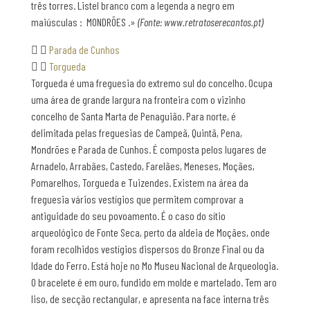
três torres. Listel branco com a legenda a negro em
maiúsculas :  MONDRÕES .»
(Fonte: www.retratoserecantos.pt)
Parada de Cunhos
Torgueda
Torgueda é uma freguesia do extremo sul do concelho. Ocupa
uma área de grande largura na fronteira com o vizinho
concelho de Santa Marta de Penaguião. Para norte, é
delimitada pelas freguesias de Campeã, Quintã, Pena,
Mondrões e Parada de Cunhos. É composta pelos lugares de
Arnadelo, Arrabães, Castedo, Farelães, Meneses, Moçães,
Pomarelhos, Torgueda e Tuizendes. Existem na área da
freguesia vários vestígios que permitem comprovar a
antiguidade do seu povoamento. É o caso do sítio
arqueológico de Fonte Seca, perto da aldeia de Moçães, onde
foram recolhidos vestígios dispersos do Bronze Final ou da
Idade do Ferro. Está hoje no Mo Museu Nacional de Arqueologia.
O bracelete é em ouro, fundido em molde e martelado. Tem aro
liso, de secção rectangular, e apresenta na face interna três