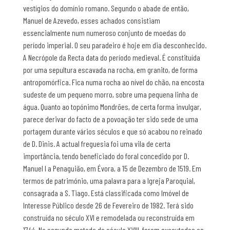
vestígios do domínio romano. Segundo o abade de então,
Manuel de Azevedo, esses achados consistiam
essencialmente num numeroso conjunto de moedas do
período imperial. O seu paradeiro é hoje em dia desconhecido.
A Necrópole da Recta data do período medieval. É constituída
por uma sepultura escavada na rocha, em granito, de forma
antropomórfica. Fica numa rocha ao nível do chão, na encosta
sudeste de um pequeno morro, sobre uma pequena linha de
água. Quanto ao topónimo Mondrões, de certa forma invulgar,
parece derivar do facto de a povoação ter sido sede de uma
portagem durante vários séculos e que só acabou no reinado
de D. Dinis. A actual freguesia foi uma vila de certa
importância, tendo beneficiado do foral concedido por D.
Manuel I a Penaguião, em Évora, a 15 de Dezembro de 1519. Em
termos de património, uma palavra para a Igreja Paroquial,
consagrada a S. Tiago. Está classificada como Imóvel de
Interesse Público desde 26 de Fevereiro de 1982. Terá sido
construída no século XVI e remodelada ou reconstruída em
1744. Na segunda metade do século XVIII, foram executados os