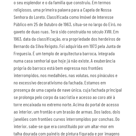
o seu esplendor e o da família que construiu. Em termos
religiosos, uma primeira palavra para a Capela de Nossa
Senhora do Loreto. Classificada como Imóvel de Interesse
Público em 25 de Outubro de 1963, situa-se no largo do Eiró, no
gaveto de duas ruas. Terá sido construída no século XVIII. Em
1963, data da classificação, era propriedade dos herdeiros de
Bernardo da Silva Reigoto. Foi adquirida em 1973 pela Junta de
Freguesia. É um templo de arquitectura barroca, integrada
numa casa senhorial que hoje já não existe. A exuberância
própria do barroco está bem expressa nos frontões
interrompidos, nos medalhões, nas volutas, nos pináculos e
no excessivo decorativismo da fachada. Estamos em
presença de uma capela de nave única, cuja fachada principal
se prolonga pelo corpo da sacristia e acesso ao coro até à
torre encaixada no extremo norte. Acima do portal de acesso
ao interior, um frontão e um brasão de armas. Dos lados, dois
janelões com frontões curvos interrompidos por conchas. Do
interior, sabe-se que era constituído por um altar-mor em
talha dourada com painéis de pintura figurada e por imagens