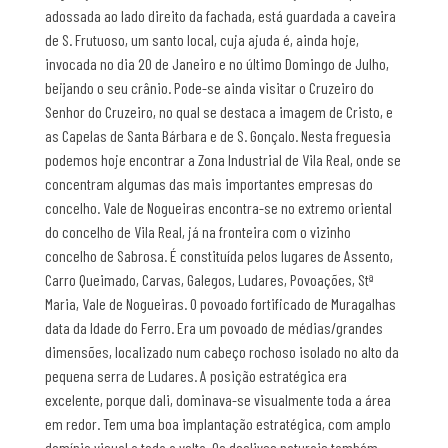
adossada ao lado direito da fachada, está guardada a caveira
de S. Frutuoso, um santo local, cuja ajuda é, ainda hoje,
invocada no dia 20 de Janeiro e no último Domingo de Julho,
beijando o seu crânio. Pode-se ainda visitar o Cruzeiro do
Senhor do Cruzeiro, no qual se destaca a imagem de Cristo, e
as Capelas de Santa Bárbara e de S. Gonçalo. Nesta freguesia
podemos hoje encontrar a Zona Industrial de Vila Real, onde se
concentram algumas das mais importantes empresas do
concelho. Vale de Nogueiras encontra-se no extremo oriental
do concelho de Vila Real, já na fronteira com o vizinho
concelho de Sabrosa. É constituída pelos lugares de Assento,
Carro Queimado, Carvas, Galegos, Ludares, Povoações, Stª
Maria, Vale de Nogueiras. O povoado fortificado de Muragalhas
data da Idade do Ferro. Era um povoado de médias/grandes
dimensões, localizado num cabeço rochoso isolado no alto da
pequena serra de Ludares. A posição estratégica era
excelente, porque dali, dominava-se visualmente toda a área
em redor. Tem uma boa implantação estratégica, com amplo
domínio visual a toda a volta. Os declives naturais também