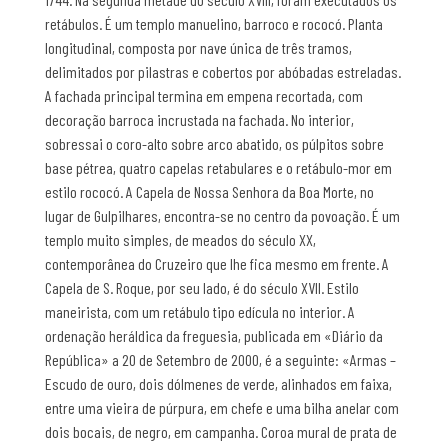
retábulos. É um templo manuelino, barroco e rococó. Planta
longitudinal, composta por nave única de três tramos,
delimitados por pilastras e cobertos por abóbadas estreladas.
A fachada principal termina em empena recortada, com
decoração barroca incrustada na fachada. No interior,
sobressai o coro-alto sobre arco abatido, os púlpitos sobre
base pétrea, quatro capelas retabulares e o retábulo-mor em
estilo rococó. A Capela de Nossa Senhora da Boa Morte, no
lugar de Gulpilhares, encontra-se no centro da povoação. É um
templo muito simples, de meados do século XX,
contemporânea do Cruzeiro que lhe fica mesmo em frente. A
Capela de S. Roque, por seu lado, é do século XVII. Estilo
maneirista, com um retábulo tipo edícula no interior. A
ordenação heráldica da freguesia, publicada em «Diário da
República» a 20 de Setembro de 2000, é a seguinte: «Armas –
Escudo de ouro, dois dólmenes de verde, alinhados em faixa,
entre uma vieira de púrpura, em chefe e uma bilha anelar com
dois bocais, de negro, em campanha. Coroa mural de prata de