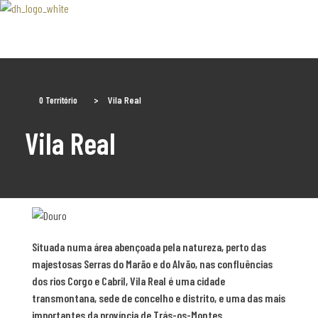
Associaão Duoro Histprico
O Território
>
Vila Real
Vila Real
Situada numa área abençoada pela natureza, perto das
majestosas Serras do Marão e do Alvão, nas confluências
dos rios Corgo e Cabril, Vila Real é uma cidade
transmontana, sede de concelho e distrito, e uma das mais
importantes da província de Trás-os-Montes.