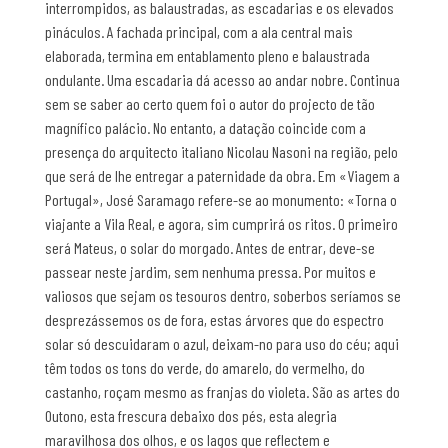
interrompidos, as balaustradas, as escadarias e os elevados
pináculos. A fachada principal, com a ala central mais
elaborada, termina em entablamento pleno e balaustrada
ondulante. Uma escadaria dá acesso ao andar nobre. Continua
sem se saber ao certo quem foi o autor do projecto de tão
magnífico palácio. No entanto, a datação coincide com a
presença do arquitecto italiano Nicolau Nasoni na região, pelo
que será de lhe entregar a paternidade da obra. Em «Viagem a
Portugal», José Saramago refere-se ao monumento: «Torna o
viajante a Vila Real, e agora, sim cumprirá os ritos. O primeiro
será Mateus, o solar do morgado. Antes de entrar, deve-se
passear neste jardim, sem nenhuma pressa. Por muitos e
valiosos que sejam os tesouros dentro, soberbos seríamos se
desprezássemos os de fora, estas árvores que do espectro
solar só descuidaram o azul, deixam-no para uso do céu; aqui
têm todos os tons do verde, do amarelo, do vermelho, do
castanho, roçam mesmo as franjas do violeta. São as artes do
Outono, esta frescura debaixo dos pés, esta alegria
maravilhosa dos olhos, e os lagos que reflectem e