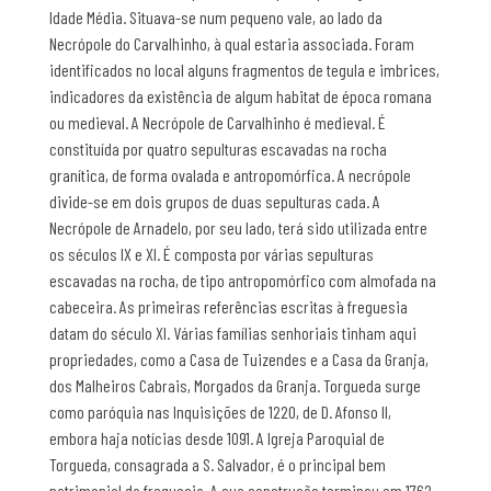
Idade Média. Situava-se num pequeno vale, ao lado da
Necrópole do Carvalhinho, à qual estaria associada. Foram
identificados no local alguns fragmentos de tegula e imbrices,
indicadores da existência de algum habitat de época romana
ou medieval. A Necrópole de Carvalhinho é medieval. É
constituída por quatro sepulturas escavadas na rocha
granítica, de forma ovalada e antropomórfica. A necrópole
divide-se em dois grupos de duas sepulturas cada. A
Necrópole de Arnadelo, por seu lado, terá sido utilizada entre
os séculos IX e XI. É composta por várias sepulturas
escavadas na rocha, de tipo antropomórfico com almofada na
cabeceira. As primeiras referências escritas à freguesia
datam do século XI. Várias famílias senhoriais tinham aqui
propriedades, como a Casa de Tuizendes e a Casa da Granja,
dos Malheiros Cabrais, Morgados da Granja. Torgueda surge
como paróquia nas Inquisições de 1220, de D. Afonso II,
embora haja notícias desde 1091. A Igreja Paroquial de
Torgueda, consagrada a S. Salvador, é o principal bem
patrimonial da freguesia. A sua construção terminou em 1762.