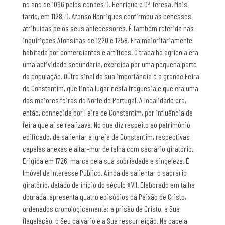
no ano de 1096 pelos condes D. Henrique e Dª Teresa. Mais
tarde, em 1128, D. Afonso Henriques confirmou as benesses
atribuídas pelos seus antecessores. É também referida nas
inquirições Afonsinas de 1220 e 1258. Era maioritariamente
habitada por comerciantes e artífices. O trabalho agrícola era
uma actividade secundária, exercida por uma pequena parte
da população. Outro sinal da sua importância é a grande Feira
de Constantim, que tinha lugar nesta freguesia e que era uma
das maiores feiras do Norte de Portugal. A localidade era,
então, conhecida por Feira de Constantim, por influência da
feira que aí se realizava. No que diz respeito ao património
edificado, de salientar a Igreja de Constantim, respectivas
capelas anexas e altar-mor de talha com sacrário giratório.
Erigida em 1726, marca pela sua sobriedade e singeleza. É
Imóvel de Interesse Público. Ainda de salientar o sacrário
giratório, datado de início do século XVII. Elaborado em talha
dourada, apresenta quatro episódios da Paixão de Cristo,
ordenados cronologicamente: a prisão de Cristo, a Sua
flagelação, o Seu calvário e a Sua ressurreição. Na capela