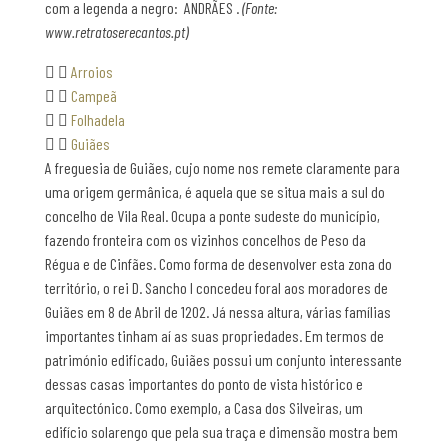
com a legenda a negro:  ANDRÃES .
(Fonte:
www.retratoserecantos.pt)
Arroios
Campeã
Folhadela
Guiães
A freguesia de Guiães, cujo nome nos remete claramente para
uma origem germânica, é aquela que se situa mais a sul do
concelho de Vila Real. Ocupa a ponte sudeste do município,
fazendo fronteira com os vizinhos concelhos de Peso da
Régua e de Cinfães. Como forma de desenvolver esta zona do
território, o rei D. Sancho I concedeu foral aos moradores de
Guiães em 8 de Abril de 1202. Já nessa altura, várias famílias
importantes tinham aí as suas propriedades. Em termos de
património edificado, Guiães possui um conjunto interessante
dessas casas importantes do ponto de vista histórico e
arquitectónico. Como exemplo, a Casa dos Silveiras, um
edifício solarengo que pela sua traça e dimensão mostra bem