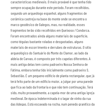
características medievais. O mais provável é que tenha tido
sempre ocupação durante este período. Foram recolhidos,
segundo um arqueólogo espanhol, alguns fragmentos de
cerâmica castreja na base do monte onde se encontra o
marco geodésico de Galegos, mas, na realidade, esses
fragmentos terão sido recolhidos em Queixoso / Condorca.
Foram encontrados ainda alguns materiais de superfície,
como tégulas bastante roladas e desgastadas, alguns
materiais de escorrimento e derrubes de estruturas. O sítio
arqueológico do Santuário do Monte do Clamor, ao lado da
aldeia de Carvas, é composto por três capelas diferentes. A
mais antiga delas tem como padroeiro Nossa Senhora de
Fátima, embora tenha tido inicialmente como padroeiro S.
Sebastião. É um pequeno edifício de planta rectangular, que já
terá feito parte de um edifício maior, a julgar por uma parede
que fica ao lado da frontaria e que não tem continuação. Terá
sido, muito provavelmente, a capela-mor de uma antiga igreja
medieval. De época indeterminada é o lagar de vinho da rua
das Adegas. Está escavado na rocha, num penedo granítico da