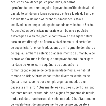
pequenas cavidades pouco profundas, de forma
aproximadamente rectangular. O povoado fortificado do Alto do
Castelo terá tido uma longa ocupação entre a Idade do Ferro e
a Idade Média. De médias/grandes dimensões, estava
localizado num amplo cabeço destacado no vale do rio Sordo.
As condições defensivas naturais eram boas e a posição
estratégica excelente, porque controlava a passagem natural
para sul em direcção ao Douro. A nível de material cerâmico
de superfície, foi encontrado apenas um fragmento de rebordo
de tégula. Também é referido o aparecimento de uma fíbula de
bronze. Assim, tudo indica que este povoado terá tido origem
na Idade do Ferro, com sequência de ocupação na
romanização e quase de certeza na Idade Média. No habitat
romano de Veiga, foram encontrados diversos vestígios de
época romana, como por exemplo algumas moedas e um
capacete em ferro. Actualmente, os vestígios superficiais são
bastante ténues, resumindo-se a alguns fragmentos de tegula,
muito rolados, num terreno de vinha murado. O habitat romano
de Rodelo terá tido um povoamento que se prolongou até à