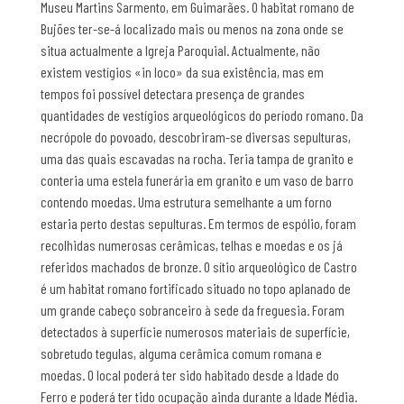
Museu Martins Sarmento, em Guimarães. O habitat romano de
Bujões ter-se-á localizado mais ou menos na zona onde se
situa actualmente a Igreja Paroquial. Actualmente, não
existem vestígios «in loco» da sua existência, mas em
tempos foi possível detectara presença de grandes
quantidades de vestígios arqueológicos do período romano. Da
necrópole do povoado, descobriram-se diversas sepulturas,
uma das quais escavadas na rocha. Teria tampa de granito e
conteria uma estela funerária em granito e um vaso de barro
contendo moedas. Uma estrutura semelhante a um forno
estaria perto destas sepulturas. Em termos de espólio, foram
recolhidas numerosas cerâmicas, telhas e moedas e os já
referidos machados de bronze. O sítio arqueológico de Castro
é um habitat romano fortificado situado no topo aplanado de
um grande cabeço sobranceiro à sede da freguesia. Foram
detectados à superfície numerosos materiais de superfície,
sobretudo tegulas, alguma cerâmica comum romana e
moedas. O local poderá ter sido habitado desde a Idade do
Ferro e poderá ter tido ocupação ainda durante a Idade Média.