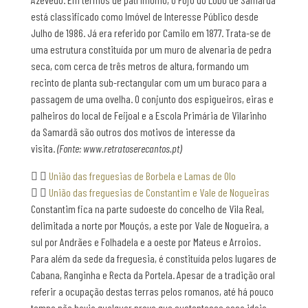
está classificado como Imóvel de Interesse Público desde
Julho de 1986. Já era referido por Camilo em 1877. Trata-se de
uma estrutura constituída por um muro de alvenaria de pedra
seca, com cerca de três metros de altura, formando um
recinto de planta sub-rectangular com um um buraco para a
passagem de uma ovelha. O conjunto dos espigueiros, eiras e
palheiros do local de Feijoal e a Escola Primária de Vilarinho
da Samardã são outros dos motivos de interesse da
visita.
(Fonte: www.retratoserecantos.pt)
União das freguesias de Borbela e Lamas de Olo
União das freguesias de Constantim e Vale de Nogueiras
Constantim fica na parte sudoeste do concelho de Vila Real,
delimitada a norte por Mouçós, a este por Vale de Nogueira, a
sul por Andrães e Folhadela e a oeste por Mateus e Arroios.
Para além da sede da freguesia, é constituída pelos lugares de
Cabana, Ranginha e Recta da Portela. Apesar de a tradição oral
referir a ocupação destas terras pelos romanos, até há pouco
tempo não havia qualquer prova que sustentasse essa ideia.