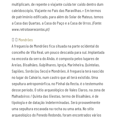
multiplicam, de repente o viajante cuida ter caido dentro dum
caleidoscópio, Viajante no País das Maravilhas.» Em termos
de património edificado, para além do Solar de Mateus, temos
a Casa das Quartas, a Casa do Paço e a Casa de Urros.
(Fonte:
www.retratoserecantos.pt)
Mondrões
A freguesia de Mondrões fica situada na parte ocidental do
concelho de Vila Real, um pouco descaída para sul. Implantada
na encosta da serra do Alvão, é composta pelos lugares de
Areias, Bisalhães, Gulpilhares, Igreja, Marinheira, Quintelas,
Sapiões, Sordo (ou Seco) e Mondrões. A freguesia terá nascido
no lugar do Calvário, num castro que ali terá existido. Uma
sepultura antropomórfica, no Pinhal da Recta, é o testemunho
desse período. O sítio arqueológico de Vales Claros, na zona de
Malhadoiros / Quinta das Giestas, termo de Bisalhães, é de
tipologia e de datação indeterminadas. Será provavelmente
uma sepultura escavada na rocha ou uma anta. No sítio
arqueológico do Penedo Redondo, foram encontrados vários