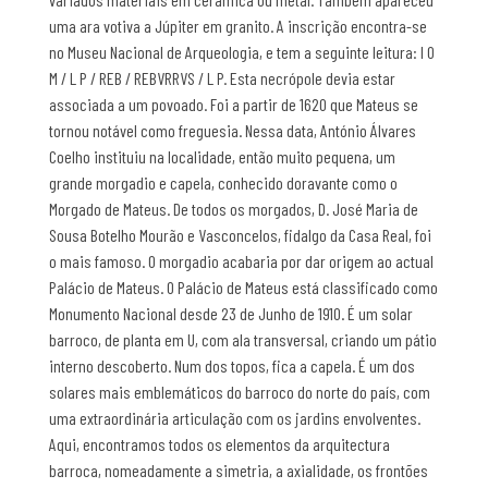
uma ara votiva a Júpiter em granito. A inscrição encontra-se
no Museu Nacional de Arqueologia, e tem a seguinte leitura: I O
M / L P / REB / REBVRRVS / L P. Esta necrópole devia estar
associada a um povoado. Foi a partir de 1620 que Mateus se
tornou notável como freguesia. Nessa data, António Álvares
Coelho instituiu na localidade, então muito pequena, um
grande morgadio e capela, conhecido doravante como o
Morgado de Mateus. De todos os morgados, D. José Maria de
Sousa Botelho Mourão e Vasconcelos, fidalgo da Casa Real, foi
o mais famoso. O morgadio acabaria por dar origem ao actual
Palácio de Mateus. O Palácio de Mateus está classificado como
Monumento Nacional desde 23 de Junho de 1910. É um solar
barroco, de planta em U, com ala transversal, criando um pátio
interno descoberto. Num dos topos, fica a capela. É um dos
solares mais emblemáticos do barroco do norte do país, com
uma extraordinária articulação com os jardins envolventes.
Aqui, encontramos todos os elementos da arquitectura
barroca, nomeadamente a simetria, a axialidade, os frontões