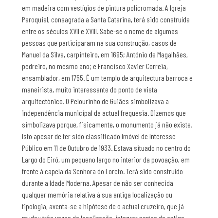
em madeira com vestígios de pintura policromada. A Igreja
Paroquial, consagrada a Santa Catarina, terá sido construída
entre os séculos XVII e XVIII. Sabe-se o nome de algumas
pessoas que participaram na sua construção, casos de
Manuel da Silva, carpinteiro, em 1695; António de Magalhães,
pedreiro, no mesmo ano; e Francisco Xavier Correia,
ensamblador, em 1755. É um templo de arquitectura barroca e
maneirista, muito interessante do ponto de vista
arquitectónico. O Pelourinho de Guiães simbolizava a
independência municipal da actual freguesia. Dizemos que
simbolizava porque, fisicamente, o monumento já não existe.
Isto apesar de ter sido classificado Imóvel de Interesse
Público em 11 de Outubro de 1933. Estava situado no centro do
Largo do Eiró, um pequeno largo no interior da povoação, em
frente à capela da Senhora do Loreto. Terá sido construído
durante a Idade Moderna. Apesar de não ser conhecida
qualquer memória relativa à sua antiga localização ou
tipologia, aventa-se a hipótese de o actual cruzeiro, que já
mudou três vezes de localização, integrar partes do antigo