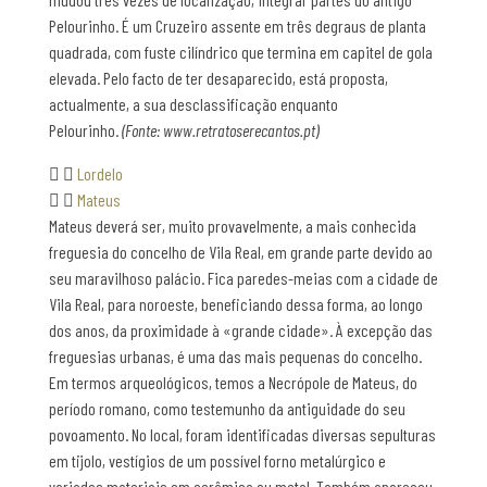
Pelourinho. É um Cruzeiro assente em três degraus de planta
quadrada, com fuste cilíndrico que termina em capitel de gola
elevada. Pelo facto de ter desaparecido, está proposta,
actualmente, a sua desclassificação enquanto
Pelourinho.
(Fonte: www.retratoserecantos.pt)
Lordelo
Mateus
Mateus deverá ser, muito provavelmente, a mais conhecida
freguesia do concelho de Vila Real, em grande parte devido ao
seu maravilhoso palácio. Fica paredes-meias com a cidade de
Vila Real, para noroeste, beneficiando dessa forma, ao longo
dos anos, da proximidade à «grande cidade». À excepção das
freguesias urbanas, é uma das mais pequenas do concelho.
Em termos arqueológicos, temos a Necrópole de Mateus, do
período romano, como testemunho da antiguidade do seu
povoamento. No local, foram identificadas diversas sepulturas
em tijolo, vestígios de um possível forno metalúrgico e
variados materiais em cerâmica ou metal. Também apareceu