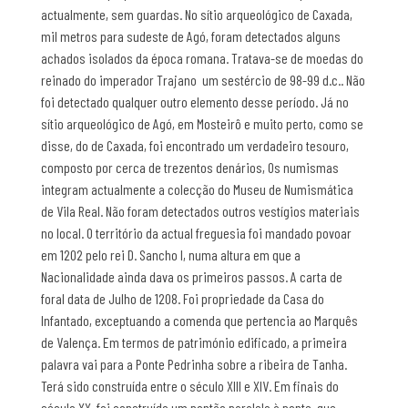
actualmente, sem guardas. No sítio arqueológico de Caxada,
mil metros para sudeste de Agó, foram detectados alguns
achados isolados da época romana. Tratava-se de moedas do
reinado do imperador Trajano  um sestércio de 98-99 d.c.. Não
foi detectado qualquer outro elemento desse período. Já no
sítio arqueológico de Agó, em Mosteirô e muito perto, como se
disse, do de Caxada, foi encontrado um verdadeiro tesouro,
composto por cerca de trezentos denários, Os numismas
integram actualmente a colecção do Museu de Numismática
de Vila Real. Não foram detectados outros vestígios materiais
no local. O território da actual freguesia foi mandado povoar
em 1202 pelo rei D. Sancho I, numa altura em que a
Nacionalidade ainda dava os primeiros passos. A carta de
foral data de Julho de 1208. Foi propriedade da Casa do
Infantado, exceptuando a comenda que pertencia ao Marquês
de Valença. Em termos de património edificado, a primeira
palavra vai para a Ponte Pedrinha sobre a ribeira de Tanha.
Terá sido construída entre o século XIII e XIV. Em finais do
século XX, foi construído um pontão paralelo à ponte, que