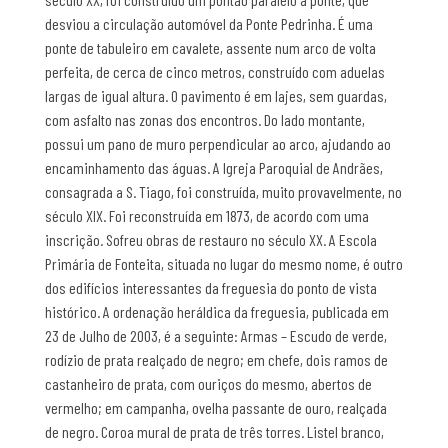
desviou a circulação automóvel da Ponte Pedrinha. É uma
ponte de tabuleiro em cavalete, assente num arco de volta
perfeita, de cerca de cinco metros, construído com aduelas
largas de igual altura. O pavimento é em lajes, sem guardas,
com asfalto nas zonas dos encontros. Do lado montante,
possui um pano de muro perpendicular ao arco, ajudando ao
encaminhamento das águas. A Igreja Paroquial de Andrães,
consagrada a S. Tiago, foi construída, muito provavelmente, no
século XIX. Foi reconstruída em 1873, de acordo com uma
inscrição. Sofreu obras de restauro no século XX. A Escola
Primária de Fonteita, situada no lugar do mesmo nome, é outro
dos edifícios interessantes da freguesia do ponto de vista
histórico. A ordenação heráldica da freguesia, publicada em
23 de Julho de 2003, é a seguinte: Armas – Escudo de verde,
rodízio de prata realçado de negro; em chefe, dois ramos de
castanheiro de prata, com ouriços do mesmo, abertos de
vermelho; em campanha, ovelha passante de ouro, realçada
de negro. Coroa mural de prata de três torres. Listel branco,