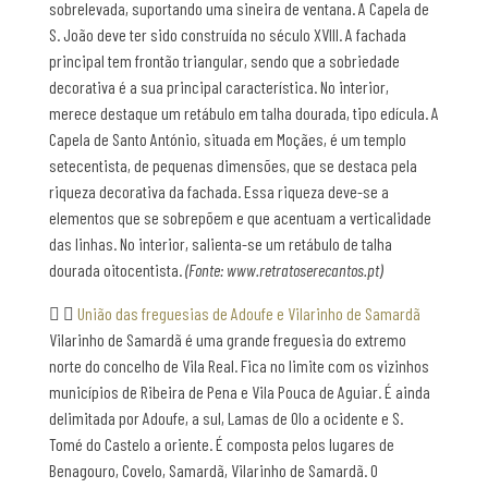
sobrelevada, suportando uma sineira de ventana. A Capela de
S. João deve ter sido construída no século XVIII. A fachada
principal tem frontão triangular, sendo que a sobriedade
decorativa é a sua principal característica. No interior,
merece destaque um retábulo em talha dourada, tipo edícula. A
Capela de Santo António, situada em Moçães, é um templo
setecentista, de pequenas dimensões, que se destaca pela
riqueza decorativa da fachada. Essa riqueza deve-se a
elementos que se sobrepõem e que acentuam a verticalidade
das linhas. No interior, salienta-se um retábulo de talha
dourada oitocentista.
(Fonte: www.retratoserecantos.pt)
União das freguesias de Adoufe e Vilarinho de Samardã
Vilarinho de Samardã é uma grande freguesia do extremo
norte do concelho de Vila Real. Fica no limite com os vizinhos
municípios de Ribeira de Pena e Vila Pouca de Aguiar. É ainda
delimitada por Adoufe, a sul, Lamas de Olo a ocidente e S.
Tomé do Castelo a oriente. É composta pelos lugares de
Benagouro, Covelo, Samardã, Vilarinho de Samardã. O