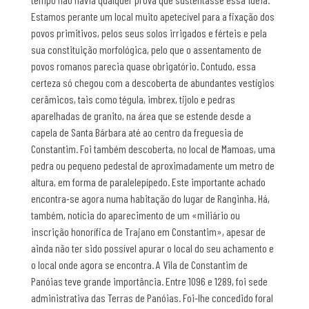
Estamos perante um local muito apetecível para a fixação dos
povos primitivos, pelos seus solos irrigados e férteis e pela
sua constituição morfológica, pelo que o assentamento de
povos romanos parecia quase obrigatório. Contudo, essa
certeza só chegou com a descoberta de abundantes vestígios
cerâmicos, tais como tégula, imbrex, tijolo e pedras
aparelhadas de granito, na área que se estende desde a
capela de Santa Bárbara até ao centro da freguesia de
Constantim. Foi também descoberta, no local de Mamoas, uma
pedra ou pequeno pedestal de aproximadamente um metro de
altura, em forma de paralelepípedo. Este importante achado
encontra-se agora numa habitação do lugar de Ranginha. Há,
também, notícia do aparecimento de um «miliário ou
inscrição honorífica de Trajano em Constantim», apesar de
ainda não ter sido possível apurar o local do seu achamento e
o local onde agora se encontra. A Vila de Constantim de
Panóias teve grande importância. Entre 1096 e 1289, foi sede
administrativa das Terras de Panóias. Foi-lhe concedido foral