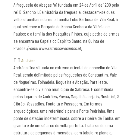
A freguesia de Abaças foi fundada em 24 de Abril de 1200 pelo
rei D. Sancho I. Da história da freguesia, destacam-se duas
velhas famílias nobres: a família Lobo Barbosa de Vila Real, à
qual pertence o Morgado de Nossa Senhora da Vitória de
Paúlos; e a família dos Mesquitas Pintos, cuja pedra de armas
se encontra na Capela do Espírito Santo, na Quinta de
Prados.
(Fonte: www.retratoserecantos.pt)
Andrães
Andrães fica situada no extremo oriental do concelho de Vila
Real, sendo delimitada pelas freguesias de Constantim, Vale
de Nogueiras, Folhadela, Nogueira e Abaçãs. Para leste,
encontra-se o vizinho município de Sabrosa. É constituída
pelos lugares de Andrães, Póvoa, Magalhã, Jorjais, Mosteirô, S.
Cibrão, Vessadios, Fonteita e Passagem. Em termos
arqueológicos, uma referência para a Ponte Pedrinha. Uma
ponte de datação indeterminada, sobre a ribeira de Tanha, em
granito e de um só arco de volta perfeita. Trata-se de uma
estrutura de pequenas dimensões, com tabuleiro plano e,