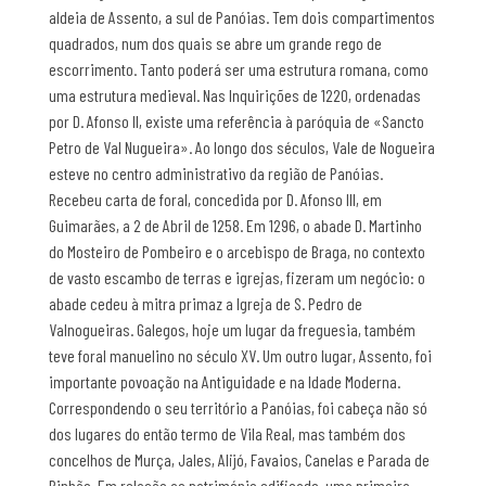
aldeia de Assento, a sul de Panóias. Tem dois compartimentos
quadrados, num dos quais se abre um grande rego de
escorrimento. Tanto poderá ser uma estrutura romana, como
uma estrutura medieval. Nas Inquirições de 1220, ordenadas
por D. Afonso II, existe uma referência à paróquia de «Sancto
Petro de Val Nugueira». Ao longo dos séculos, Vale de Nogueira
esteve no centro administrativo da região de Panóias.
Recebeu carta de foral, concedida por D. Afonso III, em
Guimarães, a 2 de Abril de 1258. Em 1296, o abade D. Martinho
do Mosteiro de Pombeiro e o arcebispo de Braga, no contexto
de vasto escambo de terras e igrejas, fizeram um negócio: o
abade cedeu à mitra primaz a Igreja de S. Pedro de
Valnogueiras. Galegos, hoje um lugar da freguesia, também
teve foral manuelino no século XV. Um outro lugar, Assento, foi
importante povoação na Antiguidade e na Idade Moderna.
Correspondendo o seu território a Panóias, foi cabeça não só
dos lugares do então termo de Vila Real, mas também dos
concelhos de Murça, Jales, Alijó, Favaios, Canelas e Parada de
Pinhão. Em relação ao património edificado, uma primeira