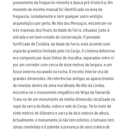
povoamento da freguesia remonta à época pré-histórica. Um
movente de moinho manual foi identificado na área da
freguesia, isoladamente e sem qualquer outro vestígio
arqueológico por perto. No Alto dos Merouços, encontram-se
três mamoas dos finais da Idade do Ferro, situadas junto à
estrada e em bom estado de conservação. O povoado
fortificado de Cividaia, da Idade do Ferro, está assente num
esporão granítico limitado pelo rio Corgo. O sistema defensivo
era composto por duas linhas de muralha, separadas entre si
por um corredor com cerca de doze metros de largura, e um
fosso externo escavado na rocha. O recinto interior era de
grandes dimensões. Há referências antigas ao aparecimento
de moedas dentro da zona muralhada. No Alto da Lomba,
encontra-se o monumento megalítico da Veiga da Samardã.
Trata-se de um monumento de média dimensão, localizado no
sopé da serra do Alvão, sobre o vale do Corgo. Teria mais de
vinte metros de diâmetro e cerca de dois metros de altura.
Actualmente, o monumento já não tem esteios, o tumulus tem
zonas revolvidas e é patente a presença de uma cratera de