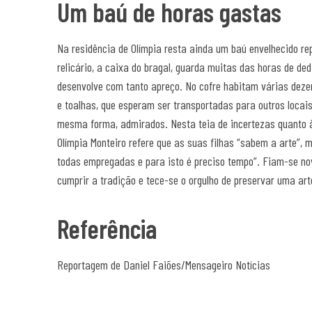
Um baú de horas gastas
Na residência de Olímpia resta ainda um baú envelhecido rep
relicário, a caixa do bragal, guarda muitas das horas de de
desenvolve com tanto apreço. No cofre habitam várias deze
e toalhas, que esperam ser transportadas para outros locai
mesma forma, admirados. Nesta teia de incertezas quanto à 
Olímpia Monteiro refere que as suas filhas “sabem a arte”, 
todas empregadas e para isto é preciso tempo”. Fiam-se n
cumprir a tradição e tece-se o orgulho de preservar uma arte
Referência
Reportagem de Daniel Faiões/Mensageiro Notícias