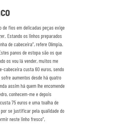
nco
 de fios em delicadas peças exige
zer. Estando os linhos preparados
a de cabeceira”, refere Olímpia.
Estes panos de estopa são os que
do os vou lá vender, muitos me
e-cabeceira custa 60 euros, sendo
o sofre aumentos desde há quatro
Ainda assim há quem lhe encomende
Pedro, conhecem-me e depois
custa 75 euros e uma toalha de
por se justificar pela qualidade do
rmir neste linho fresco”,