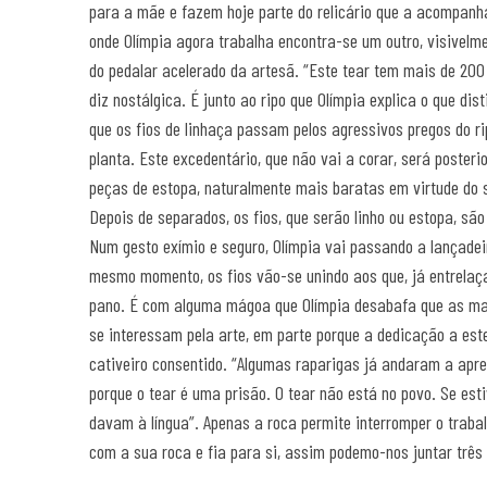
para a mãe e fazem hoje parte do relicário que a acompanha
onde Olímpia agora trabalha encontra-se um outro, visivel
do pedalar acelerado da artesã. “Este tear tem mais de 200 
diz nostálgica. É junto ao ripo que Olímpia explica o que dis
que os fios de linhaça passam pelos agressivos pregos do r
planta. Este excedentário, que não vai a corar, será posteri
peças de estopa, naturalmente mais baratas em virtude do 
Depois de separados, os fios, que serão linho ou estopa, são
Num gesto exímio e seguro, Olímpia vai passando a lançadei
mesmo momento, os fios vão-se unindo aos que, já entrelaça
pano. É com alguma mágoa que Olímpia desabafa que as ma
se interessam pela arte, em parte porque a dedicação a este
cativeiro consentido. “Algumas raparigas já andaram a apre
porque o tear é uma prisão. O tear não está no povo. Se est
davam à língua”. Apenas a roca permite interromper o trabal
com a sua roca e fia para si, assim podemo-nos juntar três 