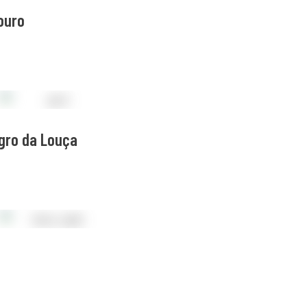
ouro
egro da Louça