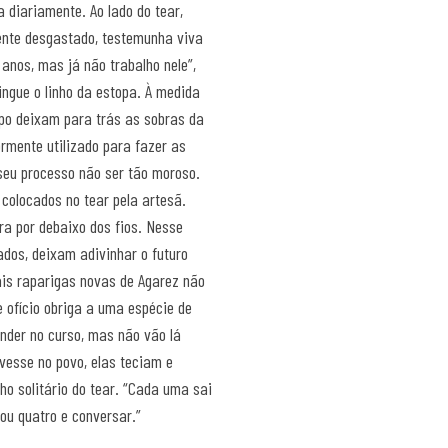
 diariamente. Ao lado do tear,
mente desgastado, testemunha viva
anos, mas já não trabalho nele”,
tingue o linho da estopa. À medida
ipo deixam para trás as sobras da
ormente utilizado para fazer as
seu processo não ser tão moroso.
 colocados no tear pela artesã.
ra por debaixo dos fios. Nesse
dos, deixam adivinhar o futuro
is raparigas novas de Agarez não
 ofício obriga a uma espécie de
nder no curso, mas não vão lá
ivesse no povo, elas teciam e
ho solitário do tear. “Cada uma sai
ou quatro e conversar.”