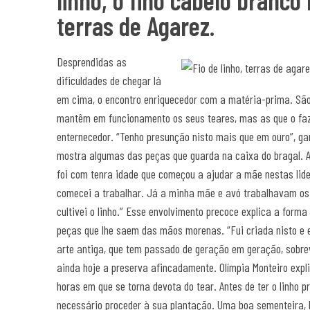
linho, o fino cabelo branco
terras de Agarez.
Desprendidas as
dificuldades de chegar lá
em cima, o encontro enriquecedor com a matéria-prima. Sã
mantêm em funcionamento os seus teares, mas as que o faz
enternecedor. “Tenho presunção nisto mais que em ouro”, ga
mostra algumas das peças que guarda na caixa do bragal. A
foi com tenra idade que começou a ajudar a mãe nestas lide
comecei a trabalhar. Já a minha mãe e avó trabalhavam os 
cultivei o linho.” Esse envolvimento precoce explica a for
peças que lhe saem das mãos morenas. “Fui criada nisto e e
arte antiga, que tem passado de geração em geração, sobre
ainda hoje a preserva afincadamente. Olímpia Monteiro expl
horas em que se torna devota do tear. Antes de ter o linho p
necessário proceder à sua plantação. Uma boa sementeira, 