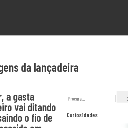
agens da lançadeira
, a gasta
iro vai ditando
saindo o fio de
Curiosidades