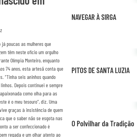
 nascido em
NAVEGAR À SIRGA
o já poucas as mulheres que
em têm neste ofício um orgulho
rante Olímpia Monteiro, enquanto
os 74 anos, esta artesã conta que
PITOS DE SANTA LUZIA
s. “Tinha seis aninhos quando
linhos. Depois continuei e sempre
ma apaixonada como olha para as
ste é o meu tesouro”, diz. Uma
vive graças à insistência de quem
ica que o saber não se esgota nas
O Polvilhar da Tradição
ronto a ser confeccionado é
bem regada e um olhar atento ao