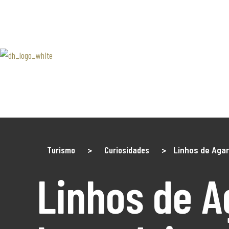
SOBRE 
Associaão Duoro Histprico
Douro 
Contact
Turismo
>
Curiosidades
>
Linhos de Agar
Linhos de A