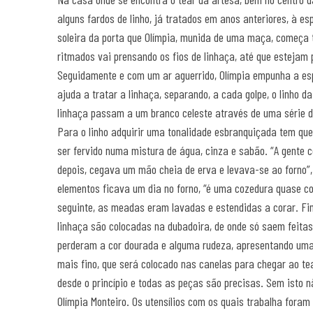
alguns fardos de linho, já tratados em anos anteriores, à e
soleira da porta que Olímpia, munida de uma maça, começa 
ritmados vai prensando os fios de linhaça, até que estejam 
Seguidamente e com um ar aguerrido, Olímpia empunha a esp
ajuda a tratar a linhaça, separando, a cada golpe, o linho d
linhaça passam a um branco celeste através de uma série d
Para o linho adquirir uma tonalidade esbranquiçada tem que 
ser fervido numa mistura de água, cinza e sabão. “A gente
depois, cegava um mão cheia de erva e levava-se ao forno”,
elementos ficava um dia no forno, “é uma cozedura quase co
seguinte, as meadas eram lavadas e estendidas a corar. F
linhaça são colocadas na dubadoira, de onde só saem feitas 
perderam a cor dourada e alguma rudeza, apresentando uma 
mais fino, que será colocado nas canelas para chegar ao tea
desde o princípio e todas as peças são precisas. Sem isto nã
Olímpia Monteiro. Os utensílios com os quais trabalha foram