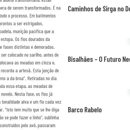
Caminhos de Sirga no D
spera de serem transformados. É na
todo o processo. Em batimentos
prontos a ser estrigados.
adela, munição pacífica que a
a estopa. Os fios dourados da
e fases distintas e demoradas.
ser colocado no sarilho, antes de
Bisalhães – O Futuro N
 colocava as meadas em cinza e,
 recorda a artesã. Esta junção de
mo a da broa”. Retiradas no dia
inda essa etapa, as meadas de
novelo. Nesta fase, os fios já
tonalidade alva e um fio cada vez
Barco Rabelo
r. “Isto tem muito que se lhe diga
o se pode fazer o linho”, sublinha
 construídos pelo avô, passaram