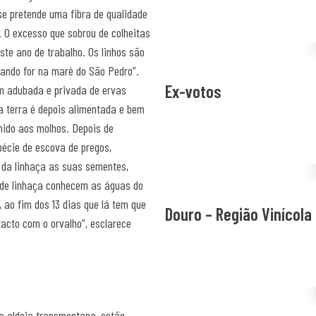
e pretende uma fibra de qualidade
. O excesso que sobrou de colheitas
te ano de trabalho. Os linhos são
uando for na maré do São Pedro”.
Ex-votos
em adubada e privada de ervas
a terra é depois alimentada e bem
hido aos molhos. Depois de
pécie de escova de pregos,
r da linhaça as suas sementes,
s de linhaça conhecem as águas do
, ao fim dos 13 dias que lá tem que
Douro – Região Vinícola
tacto com o orvalho”, esclarece
da aldeia transmontana, estão