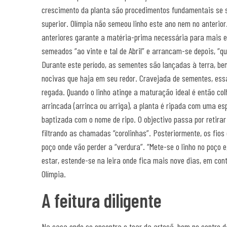
crescimento da planta são procedimentos fundamentais se s
superior. Olímpia não semeou linho este ano nem no anterior
anteriores garante a matéria-prima necessária para mais es
semeados “ao vinte e tal de Abril” e arrancam-se depois, “q
Durante este período, as sementes são lançadas à terra, b
nocivas que haja em seu redor. Cravejada de sementes, ess
regada. Quando o linho atinge a maturação ideal é então col
arrincada (arrinca ou arriga), a planta é ripada com uma es
baptizada com o nome de ripo. O objectivo passa por retira
filtrando as chamadas “corolinhas”. Posteriormente, os fio
poço onde vão perder a “verdura”. “Mete-se o linho no poço e
estar, estende-se na leira onde fica mais nove dias, em con
Olímpia.
A feitura diligente
Na casa onde se encontra o tear da artesã, bem no centro 