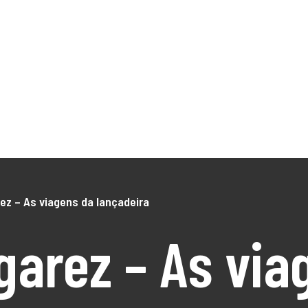
NÓS
O Território
DLBC 2030
DLBC 2020
Empreendedor
Turismo
Notícias
Projetos
os
ez – As viagens da lançadeira
garez – As via