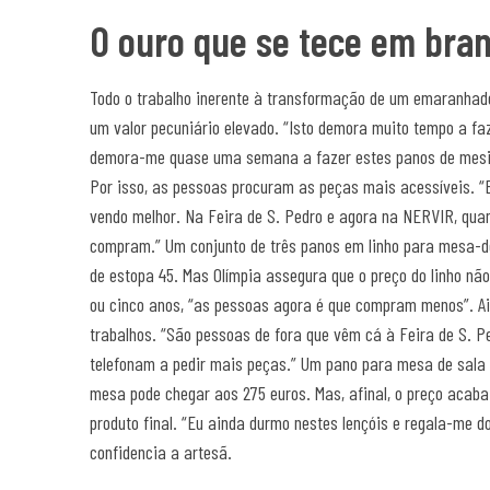
O ouro que se tece em bra
Todo o trabalho inerente à transformação de um emaranhado
um valor pecuniário elevado. “Isto demora muito tempo a fa
demora-me quase uma semana a fazer estes panos de mesinh
Por isso, as pessoas procuram as peças mais acessíveis. “
vendo melhor. Na Feira de S. Pedro e agora na NERVIR, quan
compram.” Um conjunto de três panos em linho para mesa-d
de estopa 45. Mas Olímpia assegura que o preço do linho nã
ou cinco anos, “as pessoas agora é que compram menos”. 
trabalhos. “São pessoas de fora que vêm cá à Feira de S. 
telefonam a pedir mais peças.” Um pano para mesa de sala 
mesa pode chegar aos 275 euros. Mas, afinal, o preço acaba 
produto final. “Eu ainda durmo nestes lençóis e regala-me do
confidencia a artesã.